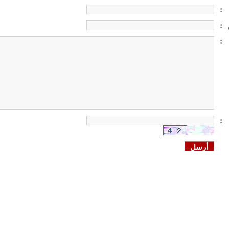
:
:
:
: