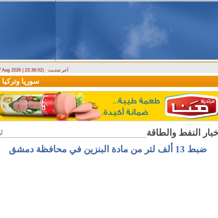
آخر تحديث
 7 Aug 2026 | 23:38:02)
ارتباك في الأسواق.. والمركزي يصدر تعميما جديدا بخصوص استبدال العملة
سوريا وتركيا توق
أ
ضبط 13 ألف لتر من مادة البنزين في محافظة دمشق