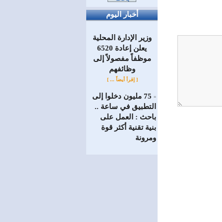
أخبار اليوم
وزير الإدارة المحلية
يعلن إعادة 6520
موظفاً مفصولاً إلى
‏وظائفهم
[ إقرأ أيضاً ... ]
75 مليون دخلوا إلى
=
التطبيق في ساعة ..
باحث : العمل على
بنية تقنية أكثر قوة
ومرونة