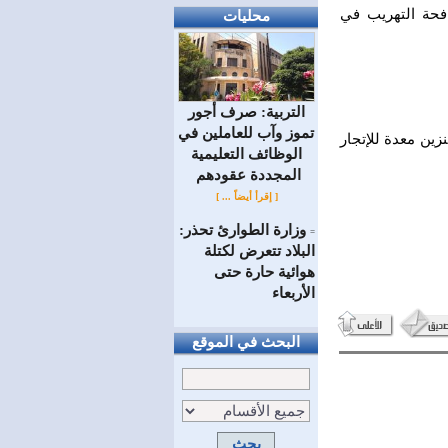
		ضبطت لجنة ضبط المخالفات في شركة محروقات بالتعاون مع مديرية مكافحة التهريب في 
محليات
التربية: صرف أجور
تموز وآب للعاملين في
		وتبين وجود خزان سري سعة 25 ألف لتر يحوي حوالي 13 ألف لتر من مادة البنزين معدة للإتجار 
الوظائف ‏التعليمية
المجددة عقودهم ‏
[ إقرأ أيضاً ... ]
وزارة الطوارئ تحذر:
=
البلاد تتعرض لكتلة
هوائية حارة حتى
الأربعاء
البحث في الموقع