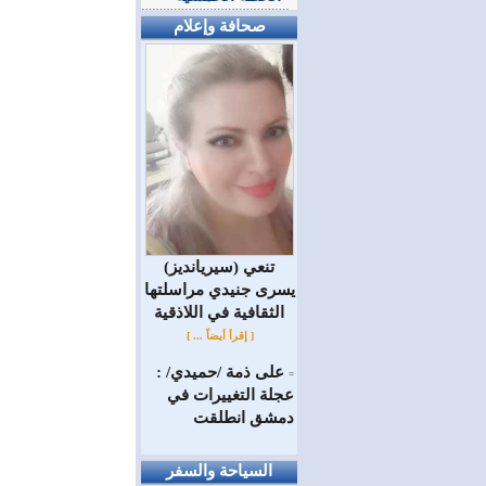
صحافة وإعلام
(سيريانديز) تنعي
يسرى جنيدي مراسلتها
الثقافية في اللاذقية
[ إقرأ أيضاً ... ]
على ذمة /حميدي/ :
=
عجلة التغييرات في
دمشق انطلقت
السياحة والسفر