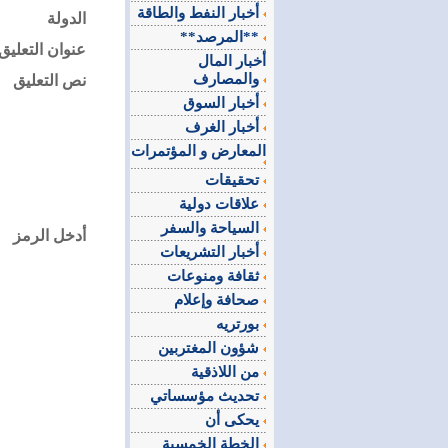
أخبار النفط والطاقة
الدولة
**المرصد**
عنوان التعليق
أخبار المال
والمصارف
نص التعليق
أخبار السوق
أخبار الغرف
المعارض و المؤتمرات
تحقيقات
علاقات دولية
السياحة والسفر
أدخل الرمز
أخبار التشريعات
ثقافة ومنوعات
صحافة وإعلام
بورتريه
شؤون المغتربين
من اللاذقية
تحديث مؤسساتي
يحكى أن
الخطة الخمسية