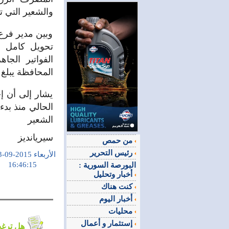
والشعير التي تم
وبين مدير فر
تحويل كامل ا
الفواتير الجا
المحافظة يبلغ 700 مليون ليرة سيتم صرفها بعد عطلة عيد الأضحى المبارك
يشار إلى أن إ
الشعير
سيريانديز
من حمص
رئيس التحرير
الأربعاء 2015-09-23
16:46:15
البورصة السورية :
أخبار وتحليل
كنت هناك
أخبار اليوم
محليات
إستثمار و أعمال
هل ترغب في التعليق على الموضوع ؟