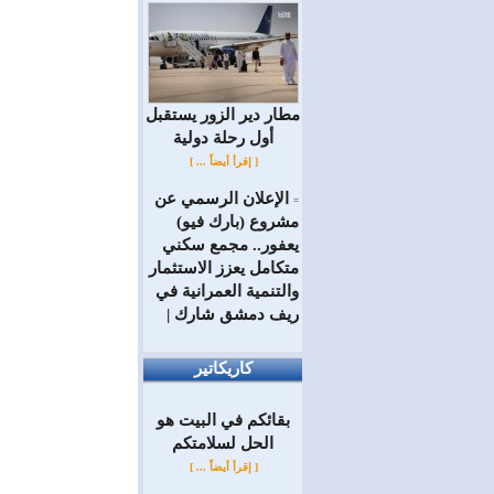
مطار دير الزور يستقبل
أول رحلة دولية
[ إقرأ أيضاً ... ]
الإعلان الرسمي عن
=
مشروع (بارك فيو)
يعفور.. مجمع سكني
متكامل يعزز الاستثمار
والتنمية العمرانية في
ريف دمشق شارك |
كاريكاتير
بقائكم في البيت هو
الحل لسلامتكم
[ إقرأ أيضاً ... ]