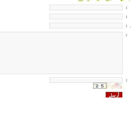
:
:
:
:
: