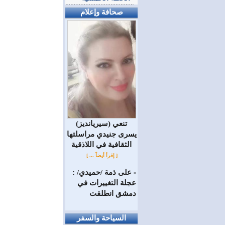
صحافة وإعلام
(سيريانديز) تنعي
يسرى جنيدي مراسلتها
الثقافية في اللاذقية
[ إقرأ أيضاً ... ]
على ذمة /حميدي/ :
=
عجلة التغييرات في
دمشق انطلقت
السياحة والسفر