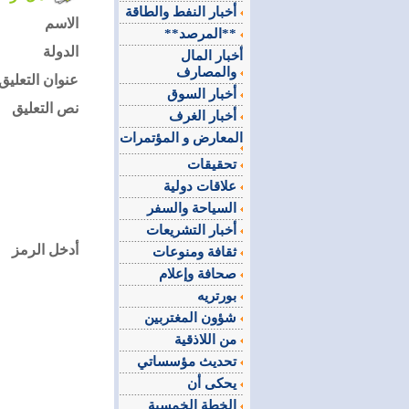
أخبار النفط والطاقة
الاسم
**المرصد**
الدولة
أخبار المال
والمصارف
عنوان التعليق
أخبار السوق
نص التعليق
أخبار الغرف
المعارض و المؤتمرات
تحقيقات
علاقات دولية
السياحة والسفر
أخبار التشريعات
أدخل الرمز
ثقافة ومنوعات
صحافة وإعلام
بورتريه
شؤون المغتربين
من اللاذقية
تحديث مؤسساتي
يحكى أن
الخطة الخمسية