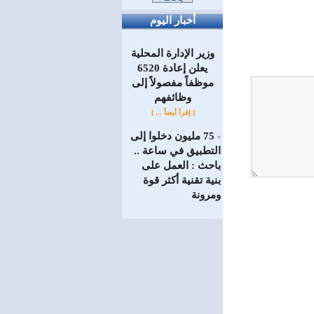
أخبار اليوم
وزير الإدارة المحلية
يعلن إعادة 6520
موظفاً مفصولاً إلى
‏وظائفهم
[ إقرأ أيضاً ... ]
75 مليون دخلوا إلى
=
التطبيق في ساعة ..
باحث : العمل على
بنية تقنية أكثر قوة
ومرونة