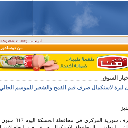
آخر تحديث
- 6 Aug 2026 | 21:20:36)
وصول أول رحلة لشركة LEAV Aviation من دوسلدورف إلى دمشق
يز
حول فرع مصرف سورية المركز
عي التعاوني بالمحافظة لاستكمال صرف قيم الحاصلات ال