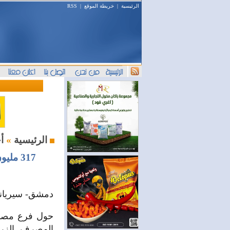
الرئيسية
|
خريطة الموقع
|
RSS
أخبار السوق
الرئيسية
»
317 مليون ليرة لاستكمال صرف قيم القمح والشعير للموسم الحالي بالحسكة
دمشق- سيرياند
المصرف الزرا