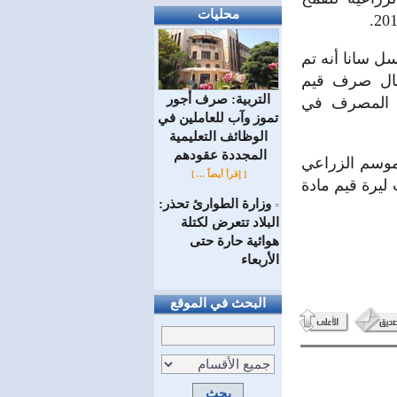
محليات
 سانا أنه تم
كمال صرف قيم
التربية: صرف أجور
وع المصرف في
تموز وآب للعاملين في
الوظائف ‏التعليمية
المجددة عقودهم ‏
موسم الزراعي
[ إقرأ أيضاً ... ]
تاريخه بلغ 5ر22 مليار ليرة منها 5ر4 مليارات ليرة قيم مادة
وزارة الطوارئ تحذر:
=
البلاد تتعرض لكتلة
هوائية حارة حتى
الأربعاء
البحث في الموقع