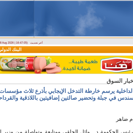
آخر تحديث
- 8 Aug 2026 | 16:47:05)
دراسة حول التضخم في سوريا بين 2010 و2025
البنك الدولي يمنح سورية منحة م
الداخلية يرسم خارطة التدخل الإيجابي بأذرع ثلاث مؤسسات..
ندس في جبلة وتحضير صالتين إضافيتين باللاذقية والقرداح
ام ضاهر
ئيس الحكومة د . وائل الحلقي ومتابعة متواصلة من وزير الت