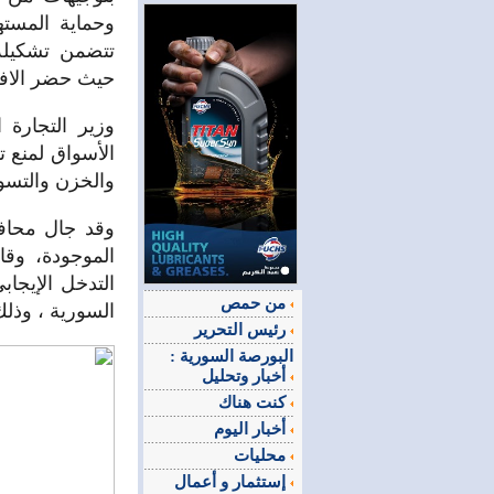
وحماية المست
تتضمن تشكيلة 
حيث حضر الافت
وزير التجارة
الأسواق لمنع ت
والخزن والتسوي
وقد جال محافظ 
الموجودة، و
التدخل الإيجاب
من حمص
السورية ، وذل
رئيس التحرير
البورصة السورية :
أخبار وتحليل
كنت هناك
أخبار اليوم
محليات
إستثمار و أعمال