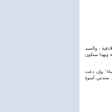
ذقية ، والسيد
 وبهذا سنكون
ن صالات سندس تعمل بدوامين منذ 9 صباحا" وحتى 8 مساء" وإن دعت
ام سندس أسوة