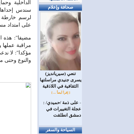
الداخلية وحما
صحافة وإعلام
سندس إحداها و
لرسم خارطة ا
على امتداد مس
مضيفا": هذه ا
مراقبة عملها 
مؤكدا": لا ندع
والنوع وحتى م
(سيريانديز) تنعي
يسرى جنيدي مراسلتها
الثقافية في اللاذقية
[ إقرأ أيضاً ... ]
على ذمة /حميدي/ :
=
عجلة التغييرات في
دمشق انطلقت
السياحة والسفر