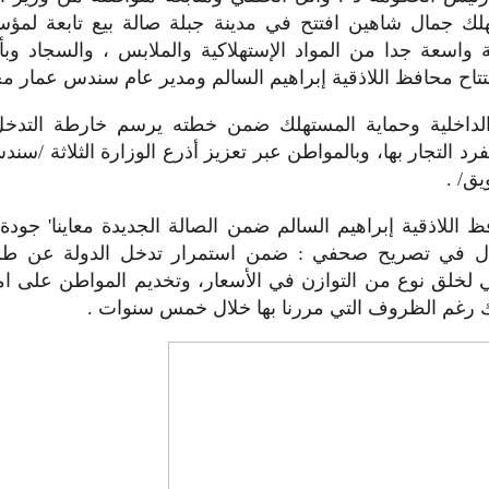
هلك جمال شاهين افتتح في مدينة جبلة صالة بيع تابعة لم
واسعة جدا من المواد الإستهلاكية والملابس ، والسجاد وبأ
تاح محافظ اللاذقية إبراهيم السالم ومدير عام سندس عمار مح
 الداخلية وحماية المستهلك ضمن خطته يرسم خارطة التدخل
فرد التجار بها، وبالمواطن عبر تعزيز أذرع الوزارة الثلاثة /سند
ق/ .
اللاذقية إبراهيم السالم ضمن الصالة الجديدة معاينا' جودة 
قال في تصريح صحفي : ضمن استمرار تدخل الدولة عن 
ي لخلق نوع من التوازن في الأسعار، وتخديم المواطن على امت
ك رغم الظروف التي مررنا بها خلال خمس سنوات .