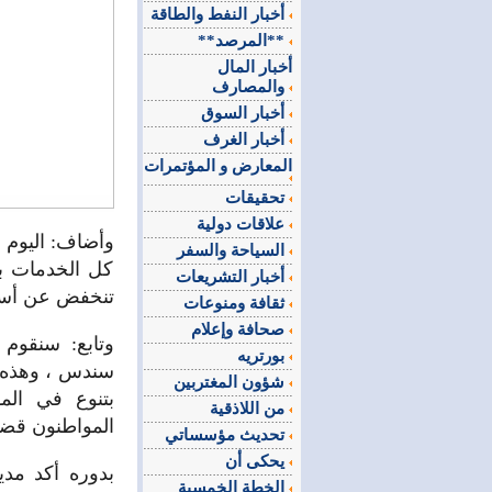
أخبار النفط والطاقة
**المرصد**
أخبار المال
والمصارف
أخبار السوق
أخبار الغرف
المعارض و المؤتمرات
تحقيقات
علاقات دولية
وأضاف: اليوم 
السياحة والسفر
كل الخدمات بأ
أخبار التشريعات
تنخفض عن أسعار السوق
ثقافة ومنوعات
صحافة وإعلام
وتابع: سنقوم 
بورتريه
سندس ، وهذه ا
شؤون المغتربين
بتنوع في الم
من اللاذقية
المواطنون قضا
تحديث مؤسساتي
يحكى أن
بدوره أكد مد
الخطة الخمسية