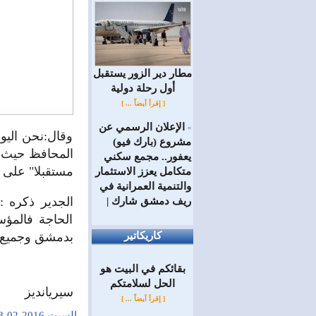
مطار دير الزور يستقبل
أول رحلة دولية
[ إقرأ أيضاً ... ]
الإعلان الرسمي عن
=
وقال:نحن اليوم
مشروع (بارك فيو)
المحافظ حيث ج
يعفور.. مجمع سكني
مستقبلا" على 
متكامل يعزز الاستثمار
والتنمية العمرانية في
ريف دمشق شارك |
الحاجة فالمؤ
كاريكاتير
بدمشق وجميع 
بقائكم في البيت هو
الحل لسلامتكم
سيريانديز
[ إقرأ أيضاً ... ]
السبت 2016-02-28