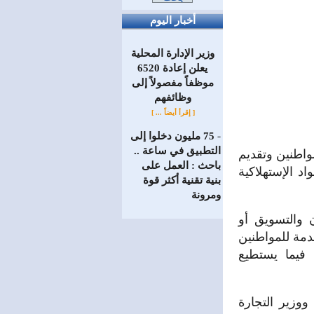
أخبار اليوم
وزير الإدارة المحلية
يعلن إعادة 6520
موظفاً مفصولاً إلى
‏وظائفهم
[ إقرأ أيضاً ... ]
75 مليون دخلوا إلى
=
التطبيق في ساعة ..
واطنين وتقديم
باحث : العمل على
د الإستهلاكية
بنية تقنية أكثر قوة
ومرونة
 والتسويق أو
مة للمواطنين
 فيما يستطيع
وزير التجارة