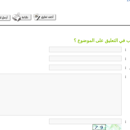
:
:
:
:
: