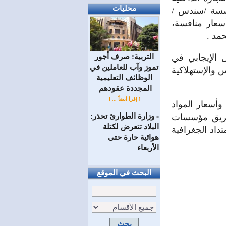
محليات
ؤسسة /سندس /
سعار منافسة،
مد .
التربية: صرف أجور
 الإيجابي في
تموز وآب للعاملين في
س والإستهلاكية
الوظائف ‏التعليمية
المجددة عقودهم ‏
[ إقرأ أيضاً ... ]
وأسعار المواد
وزارة الطوارئ تحذر:
طريق مؤسسات
=
البلاد تتعرض لكتلة
داد الجغرافية
هوائية حارة حتى
الأربعاء
البحث في الموقع