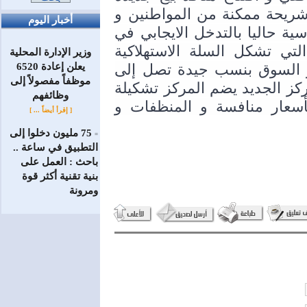
لتغطية أكثر المناطق و الوصول إلى أكبر شريحة ممكنة من المواطنين و 
أخبار اليوم
تقديم خدماتها لهم في مجال مهمتها الأساسية حاليا بالتدخل الايجابي في 
السوق بطرح موادها و لا سيما المواد التي تشكل السلة الاستهلاكية 
وزير الإدارة المحلية
الأساسية بأسعار منافسة و تقل عن سعر السوق بنسب جيدة تصل إلى 
يعلن إعادة 6520
موظفاً مفصولاً إلى
أكثر من 40% لبعض المواد ، منوهاً أن المركز الجديد يضم المركز تشكيلة 
‏وظائفهم
واسعة من المواد الغذائية و الأساسية بأسعار منافسة و المنظفات و 
[ إقرأ أيضاً ... ]
75 مليون دخلوا إلى
=
التطبيق في ساعة ..
باحث : العمل على
بنية تقنية أكثر قوة
ومرونة