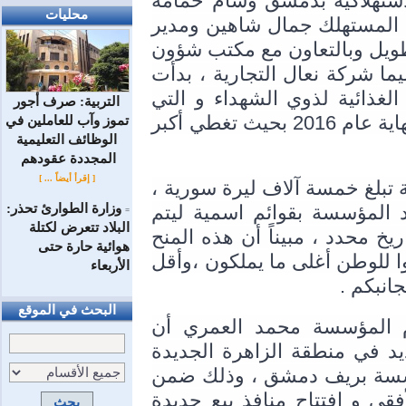
بمبادرة من مدير فرع المؤسسة العامة الاستهلاكية بدمشق وسام حمامة 
محليات
واستجابة من وزير التجارة الداخلية وحماية المستهلك جمال شاهين ومدير 
عام المؤسسة العامة الاستهلاكية طارق الطويل وبالتعاون مع مكتب شؤون 
الشهداء وبعض الفعاليات الاقتصادية ولا سيما شركة نعال التجارية ، بدأت 
المؤسسة الاستهلاكية بتقديم سلة الشهيد الغذائية لذوي الشهداء و التي 
التربية: صرف أجور
ستوزع تباعاً ولكمية 500 سلة شهرياً حتى نهاية عام 2016 بحيث تغطي أكبر 
تموز وآب للعاملين في
الوظائف ‏التعليمية
المجددة عقودهم ‏
[ إقرأ أيضاً ... ]
وأوضح حمامة لسيريانديز بأن قيمة كل سلة تبلغ خمسة آلاف ليرة سورية ، 
وزارة الطوارئ تحذر:
حيث سيقوم مكتب شؤون الشهداء بتزويد المؤسسة بقوائم اسمية ليتم 
=
البلاد تتعرض لكتلة
التواصل معهم و دعوتهم لاستلام السلة بتاريخ محدد ، مبيناً أن هذه المنح 
هوائية حارة حتى
تعد تقدمة رمزية لذوي الشهداء الذين قدموا للوطن أغلى ما يملكون ،وأقل 
الأربعاء
انبكم . 
البحث في الموقع
وفي سياق متصل بين معاون مدير عام المؤسسة محمد العمري أن 
المؤسسة افتتحت يوم أمس مركز بيع جديد في منطقة الزاهرة الجديدة 
مقابل المخبز الآلي بمبنى إدارة فرع المؤسسة بريف دمشق ، وذلك ضمن 
خطط و إستراتيجية المؤسسة بالتوسع الأفقي و افتتاح منافذ بيع جديدة 