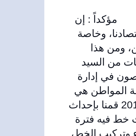
مؤكداً : إن 
القطاع العام هو الضمان الحقيقي في استدامة اقتصادنا، وخاصة 
خلال الأزمة، وتامين المتطلبات الأساسية للمواطن، ومن هذا 
المنطلق فالادارة العامة في دمشق، وأيضا بتوجيهات من السيد 
وزير التجارة الداخلية وحماية المستهلك نحن حريصون في إدارة 
هذا التوسع بالنسبة للمخابز الآلية، بحيث تبقى لقمة المواطن هي 
الأكثر أماناً وضمن هذا السياق، وبتاريخ 28- 8 – 2014 قمنا بإحداث 
مخبز بسنادا الآلي، وهذا المخبز كانت فكرة إحداث خط فيه فترة 
وخلال شهر ونصف قمنا بترميم البناء وتركيب الخط، 