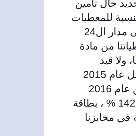
لجان أحياء عن قطعة أرض، وتدارسنا إقامة خط جديد حال تأمين 
هذه القطعة، ونحن جاهزون للتركيب مباشرة . بالنسبة للمعطيات 
الرقمية في فرع المخابز، وبالأرقام نحن نعمل على مدار ال24 
ساعة، ونحن نختلف عن الأفران الخاصة أن احتياطياتنا من مادة 
الدقيق مفتوحة، وأينما تظهر حاجة يجب أن نغطيها، ولا قيد 
بالنسبة لموضوع مخصصات مثلا نسبة تنفيذنا لكامل عام 2015 
بلغت 138%، ونسبة تنفيذنا لشهر كانون الثاني من عام 2016 
بلغت 140%، وفي شهر شباط بلغت نسبة تنفيذنا 142 % ، بطاقة 
أما الطاقة الحقيقية المنتجة في مخابزنا 