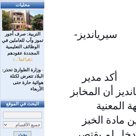
محليات
										سيريانديز- 
التربية: صرف أجور
تموز وآب للعاملين في
الوظائف ‏التعليمية
المجددة عقودهم ‏
[ إقرأ أيضاً ... ]
وزارة الطوارئ تحذر:
=
أكد مدير 
البلاد تتعرض لكتلة
هوائية حارة حتى
فرع المخابز الآلية باللاذقية م. سعيد عيسى لسيريانديز أن المخابز 
الأربعاء
هي ذراع الدولة الحقيقي، والقطاع العام وهي الجهة المعنية 
البحث في الموقع
بالحاجة الأساسية لمادة الخبز، وأي قصور في تأمين مادة الخبز 
يصيب أي مكان بالمحافظة مباشرة نتدخل هذا التدخل لم يقتصر 