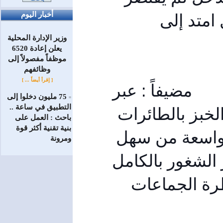
أخبار اليوم
في الفترة الماضية فقط على محافظة اللاذقية بل امتد إلى 
وزير الإدارة المحلية
يعلن إعادة 6520
موظفاً مفصولاً إلى
‏وظائفهم
[ إقرأ أيضاً ... ]
مضيفاً : عبر 
75 مليون دخلوا إلى
=
التطبيق في ساعة ..
5 سنوات من عمر الأزمة كنا بشكل يومي نرسل الخبز بالطائرات 
باحث : العمل على
بنية تقنية أكثر قوة
إلى محافظة حلب، وتأمين حاجة الخبز لقطاعات واسعة من سهل 
ومرونة
الغاب في محافظة حماة ، وسابقاً في مدينة جسر الشغور بالكامل 
بسيارات الجيش العربي السوري، وذلك قبل سيطرة الجماعات 