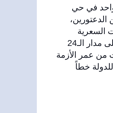
بالتعاون مع لجان الأحياء سنضع 3 أكشاك جديدة واحد في حي 
القدس، وآخر في اسكنتوري، وكشك جديد يقع بين الدعتورين، 
وبهذا نكون قد خففنا أكبر قدر ممكن على الزيادات السعرية 
الجائرة على المواطن . ونحن جاهزون بكوادرنا على مدار الـ24 
ساعة ، ولا خوف على رغيف خبز ، وخمس سنوات من عمر الأزمة 
كفيلة للتأكيد أن خبز الناس كان وما يزال بالنسبة للدولة خطاً 