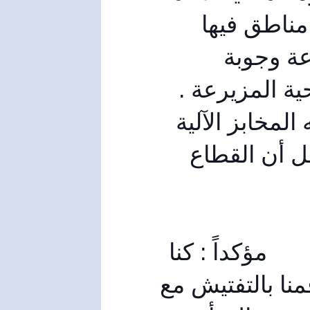
خطوط أخرى كمنطقة المزيرعة حيث توجد ثلاث مناطق فيها 
وجود مخابز ضعيف كالبسيط والبدروسية والمزيرعة وجوبة 
برغال، وثمة توجيهات بإقامة ولو خط واحد في ناحية المزيرعة . 
وهو أمر لم يأت من فراغ إنما من الدور الذي لعبته المخابز الآلية 
خلال فترة الأزمة لأن الجميع أصبح على إيمان كامل أن القطاع 
مؤكداً : كنا 
في حي القدس بالرمل الفلسطيني مؤخراً حيث قمنا بالتفتيش مع 