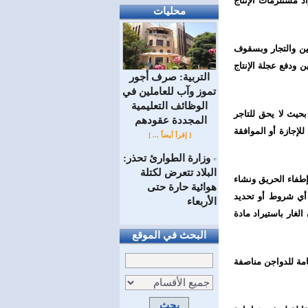
د مستلزمات الإنتاج
محليات
يين والتجار وبسقوف
 ودفع عجلة الإنتاج
التربية: صرف أجور
تموز وآب للعاملين في
الوظائف ‏التعليمية
بحيث لا يحق للتاجر
المجددة عقودهم ‏
لإجازة أو الموافقة
[ إقرأ أيضاً ... ]
وزارة الطوارئ تحذر:
=
البلاد تتعرض لكتلة
إطفاء الحريق ونشاء
هوائية حارة حتى
أي شروط أو تحديد
الأربعاء
غار باستيراد مادة
البحث في الموقع
امة للدواجن مناصفة