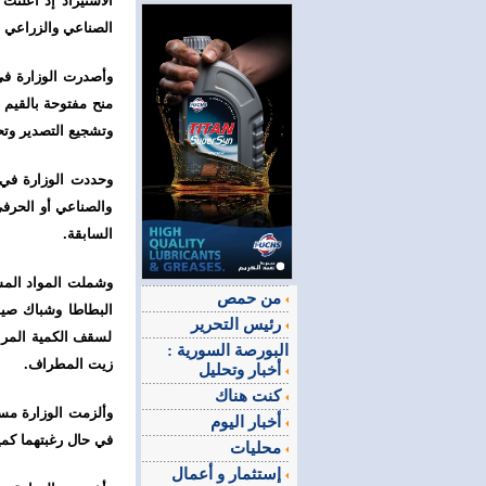
الاستيراد إذ أعلنت
الصناعي والزراعي م
وأصدرت الوزارة في 
منح مفتوحة بالقيم 
وتشجيع التصدير وت
وحددت الوزارة في ت
والصناعي أو الحرفي
السابقة.
وشملت المواد المسم
من حمص
البطاطا وشباك صيد
رئيس التحرير
لسقف الكمية المرا
البورصة السورية :
زيت المطراف.
أخبار وتحليل
كنت هناك
وألزمت الوزارة مست
أخبار اليوم
في حال رغبتهما كمية تعادل 15 بالمئة من مستور
محليات
إستثمار و أعمال