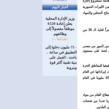
سورية بنسبة 25 بالمئة من القيمة المقابلة لمشروع إجازة
من الليرات السورية
أخبار اليوم
اج المحلي والمواد
وزير الإدارة المحلية
يعلن إعادة 6520
موظفاً مفصولاً إلى
وسمحت الوزارة بتصدير مادة الجلود البقرية بكل مراحلها وذكور الأغنام العواس والماعز الجبلي حصراً لغاية الـ 30 من
‏وظائفهم
[ إقرأ أيضاً ... ]
د من الموز من مصدر
75 مليون دخلوا إلى
=
تشكيل لجنة على مستوى
التطبيق في ساعة ..
باحث : العمل على
بنية تقنية أكثر قوة
يقيا للمناطق الحرة
ومرونة
إيراداتها عن العام
الفائت وبلغت ايراداتها بدمشق حتى تاريخ 30-11-2016 نحو 2977 مليون ليرة سورية مقارنة بـ 1972 مليونا في العام
طاع العام من مواد
وبا عددا من شحنات
 البلدين.