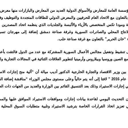
سة العامة للمعارض والأسواق الدولية العديد من المعارض والبازارات منها معرض 
بالتعاون مع الاتحاد العام للحرفيين والمعرض الدولي للطاقات المتجددة والتوظي
 ومودا تكس المتخصص بالأزياء والألبسة والجلديات الذي ينظمه اتحاد المصدرين ا
الانتاج المحلي والصادرات السورية وغرفة صناعة دمشق إضافة إلى مهرجان ت
خان الحرير” بالتعاون مع غرفة صناعة حلب.
 تنشيط وتفعيل مجالس الأعمال السورية المشتركة مع عدد من الدول فالتقت بأع
 الصين وروسيا وبيلاروس وأرمينيا لتطوير العلاقات الثنائية في المجالات التجارية وال
بين وزير الاقتصاد والتجارة الخارجية الدكتور أديب ميالة أن “آلية منح إجازات الا
أعمال الوزارة خلال عام 2016 ” لافتا إلى أنه يتم حالياً وعلى مستوى مجلس الوزراء “مناقشة إض
 إجازات الاستيراد وذلك بعد التنسيق القائم بين الوزارة والعديد من الجهات ذات ال
 التحديث اليومي لقاعدة بيانات إجازات وموافقات الاستيراد الموافق عليها والم
تعزيز اتخاذ القرارات الخاصة بترشيد الاستيراد وتلبية متطلبات السوق المحلية 