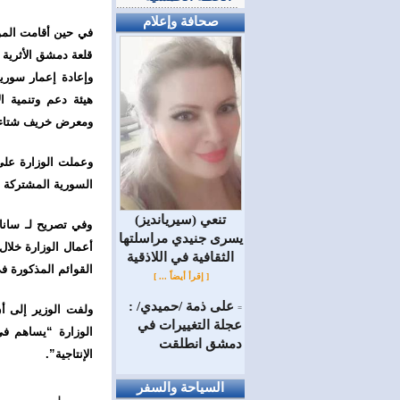
صحافة وإعلام
في حين أقامت المؤس
قلعة دمشق الأثرية 
وإعادة إعمار سورية
هيئة دعم وتنمية 
ومعرض خريف شتاء “
وعملت الوزارة على
السورية المشتركة مع
(سيريانديز) تنعي
وفي تصريح لـ سانا 
يسرى جنيدي مراسلتها
الثقافية في اللاذقية
القوائم المذكورة في
[ إقرأ أيضاً ... ]
على ذمة /حميدي/ :
ولفت الوزير إلى أن
=
عجلة التغييرات في
الوزارة “يساهم في 
دمشق انطلقت
الإنتاجية”.
السياحة والسفر