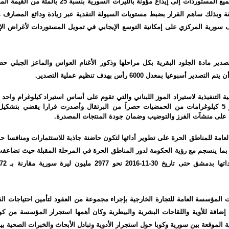
وأخضعت الوزارة جميع المستوردات إلى إيداع مؤونة بالليرات ال
فقة وبذلك ساهم القرار بضبط مستويات السيولة النقدية عبر زيادة ودائع المصارف 
سورية المركزي على إمكانية التوسع الإيجابي في تمويل المستوردات لأغراض الإنت
 أسبوعيا بمعدل 6000 رأس بهدف تنظيم عملية التصدير.
ية التنفيذية لاستيراد الموز اللبناني والتي تقوم على أساس استيراد كيلوغرام واح
لبنان مقابل تصدير 5 كيلوغرامات من الحمضيات حصراً من البرتقال وأصدرت قرارا يقضي ب
لى منشآت الفرز والتوضيب وضمان جودة المنتجات المصدرة.
مة للمناطق الحرة على تطوير أدائها لتكون حاضنة جاذبة للاستثمارات ومنافسا حق
بما ينسجم مع رؤية الحكومة لدور المناطق الحرة في المرحلة المقبلة حيث تضاعفت 
لمؤسسة العامة للتجارة الخارجية بإجراء مجموعة من العقود لتأمين احتياجات الق
، إضافة للأوية واللقاحات البشرية والبيطرية وكان أهمها استجرار المؤسسة من ك
قية الموقعة بين سورية وكوبا حول استجرار الأدوية وتبادل الأبحاث والخبرات الصحية بين