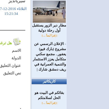
سيريانديز
الثلاثاء 2016-12-27
15:21:34
مطار دير الزور يستقبل
أول رحلة دولية
[ إقرأ أيضاً ... ]
هل ترغب في التعليق على الموضوع ؟
الإعلان الرسمي عن
=
مشروع (بارك فيو)
الاسم
يعفور.. مجمع سكني
الدولة
متكامل يعزز الاستثمار
والتنمية العمرانية في
عنوان التعليق
ريف دمشق شارك |
نص التعليق
كاريكاتير
بقائكم في البيت هو
الحل لسلامتكم
[ إقرأ أيضاً ... ]