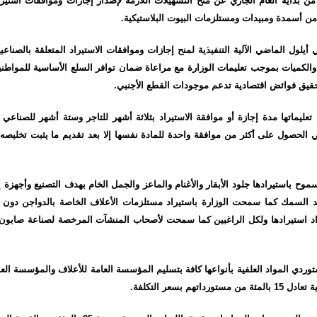
 من بداية العام الجاري عن منح التسهيلات اللازمة لإصدار إجازات وموافقات استيرا
ن أسمدة ومبيدات ومستلزمات البيوت البلاستيكية.
أيلول الماضي الآلية التنفيذية لمنح إجازات وموافقات الاستيراد المتعلقة بالصناع
والكميات بموجب تعليمات الوزارة مع مراعاة ضمان توافر السلع الأساسية للمواطنين
حقيق فوائض اقتصادية تدعم موجودات القطع الأجنبي.
عليماتها مدة إجازة أو موافقة الاستيراد بثلاثة أشهر للتاجر وستة أشهر للصناعي 
 الحصول على أكثر من موافقة واحدة للمادة نفسها إلا بعد تقديم ما يثبت تخليصه ل
وح باستيرادها جلود الأبقار والأغنام والماعز والجمل الخام بهدف التصنيع وأجهزة 
 السمك كما سمحت الوزارة باستيراد مستلزمات الأعلاف الخاصة بالدواجن دون 
د استيرادها ولكل الراغبين كما سمحت لأصحاب المنشآت المرخصة لصناعة صابون ال
وردي المواد العلفية بأنواعها كافة بتسليم المؤسسة العامة للأعلاف والمؤسسة الع
داتهم بسعر التكلفة.