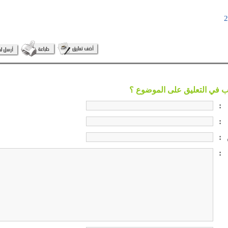
:
:
:
: