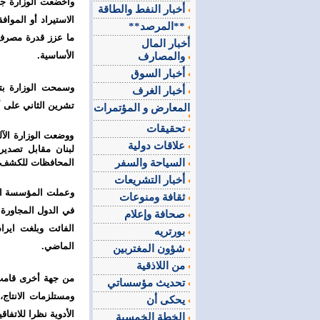
أخبار النفط والطاقة
الاستيراد أو الموا
**المرصد**
ما عزز قدرة مصرف 
أخبار المال
الأساسية.
والمصارف
أخبار السوق
أخبار الغرف
تشرين الثاني على أن يتم التصدير
المعارض و المؤتمرات
تحقيقات
ووضعت الوزارة الآل
علاقات دولية
السياحة والسفر
المحافظات للكشف ع
أخبار التشريعات
وعملت المؤسسة العا
ثقافة ومنوعات
في الدول المجاورة 
صحافة وإعلام
بورتريه
الماضي.
شؤون المغتربين
من اللاذقية
من جهة أخرى قامت ا
تحديث مؤسساتي
ومستلزمات الانتاج
يحكى أن
الأدوية نظرا للاتفا
الخطة الخمسية