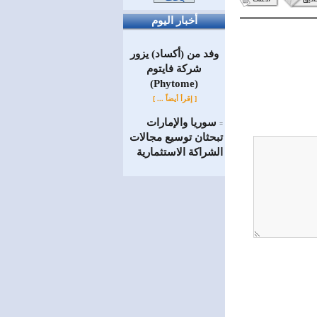
أخبار اليوم
وفد من (أكساد) يزور
شركة فايتوم
(Phytome)
[ إقرأ أيضاً ... ]
سوريا والإمارات
=
تبحثان توسيع مجالات
الشراكة الاستثمارية