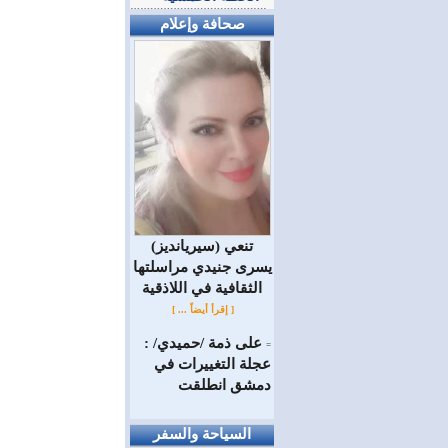
صحافة وإعلام
(سيريانديز) تنعي
يسرى جنيدي مراسلتها
الثقافية في اللاذقية
[ إقرأ أيضاً ... ]
على ذمة /حميدي/ :
=
عجلة التغييرات في
دمشق انطلقت
السياحة والسفر