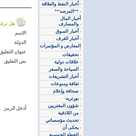
أخبار النفط والطاقة
**المرصد**
أخبار المال
هل ترغب في التعليق على الموضوع ؟
والمصارف
أخبار السوق
الاسم
أخبار الغرف
الدولة
المعارض و المؤتمرات
عنوان التعليق
تحقيقات
نص التعليق
علاقات دولية
السياحة والسفر
أخبار التشريعات
ثقافة ومنوعات
صحافة وإعلام
بورتريه
شؤون المغتربين
أدخل الرمز
من اللاذقية
تحديث مؤسساتي
يحكى أن
الخطة الخمسية