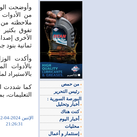
وأوضحت الوزا
من الأدوات ا
ملاحظته من 
تفوق بكثير 
الأخرى إصدا
ثمانية بنود ج
وأكدت الوزا
بالأدوات ال
بالاستيراد لم
من حمص
كما شددت الو
رئيس التحرير
التعليمات، ب
البورصة السورية :
أخبار وتحليل
كنت هناك
الإثنين 2024-04-22
أخبار اليوم
21:26:31
محليات
إستثمار و أعمال