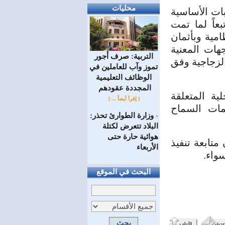
محليات
بات الأساسية
بعاً لما تمت
مية وبأثمان
هات المعنية
التربية: صرف أجور
لزجاجية وفق
تموز وآب للعاملين في
الوظائف ‏التعليمية
المجددة عقودهم ‏
ية المتعلقة
[ إقرأ أيضاً ... ]
مات السماح
وزارة الطوارئ تحذر:
=
البلاد تتعرض لكتلة
هوائية حارة حتى
تابعة تنفيذ
الأربعاء
واء.
البحث في الموقع