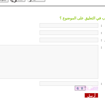
:
:
:
:
: