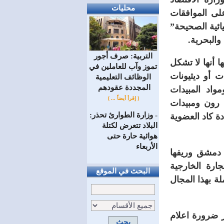
محليات
على الموافقات
يائية الصحيحة”
والبحرية.
التربية: صرف أجور
ا أنها لا تشكل
تموز وآب للعاملين في
 أو ديثيونات
الوظائف ‏التعليمية
المجددة عقودهم ‏
واد المبيدات
[ إقرأ أيضاً ... ]
 رون ومبيدات
وزارة الطوارئ تحذر:
ة كاد العضوية
=
البلاد تتعرض لكتلة
هوائية حارة حتى
الأربعاء
 دمشق وريفها
ارة الخارجية
البحث في الموقع
لة بهذا المجال
ر ضرورة اعلام