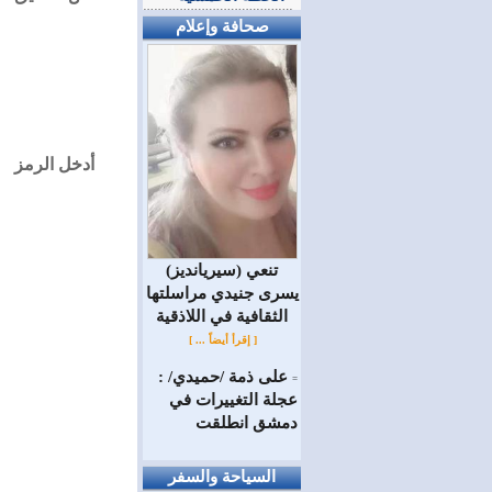
صحافة وإعلام
أدخل الرمز
(سيريانديز) تنعي
يسرى جنيدي مراسلتها
الثقافية في اللاذقية
[ إقرأ أيضاً ... ]
على ذمة /حميدي/ :
=
عجلة التغييرات في
دمشق انطلقت
السياحة والسفر