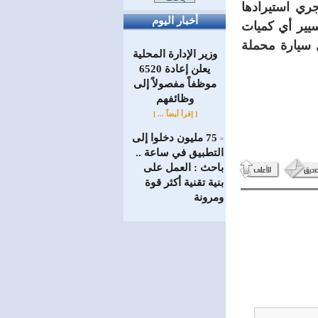
ة أخرى يجري استيرادها
أخبار اليوم
سيير أي كميات
ل سيارة محملة
وزير الإدارة المحلية
يعلن إعادة 6520
موظفاً مفصولاً إلى
‏وظائفهم
[ إقرأ أيضاً ... ]
75 مليون دخلوا إلى
=
التطبيق في ساعة ..
باحث : العمل على
بنية تقنية أكثر قوة
ومرونة