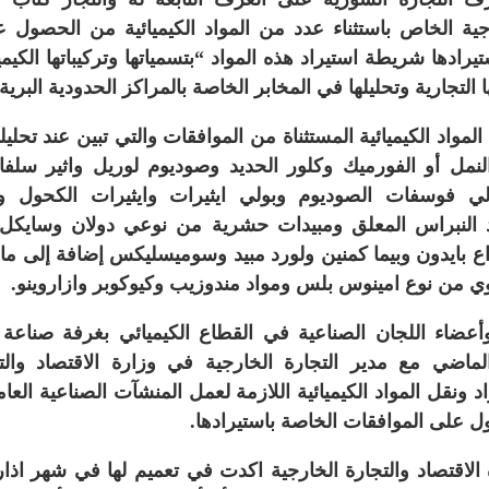
رجية الخاص باستثناء عدد من المواد الكيميائية من الحصول 
يرادها شريطة استيراد هذه المواد “بتسمياتها وتركيباتها الكيم
التجارية وتحليلها في المخابر الخاصة بالمراكز الحدودية البرية 
لمواد الكيميائية المستثناة من الموافقات والتي تبين عند تحليله
ل أو الفورميك وكلور الحديد وصوديوم لوريل واثير سلفات
لي فوسفات الصوديوم وبولي ايثيرات وايثيرات الكحول وم
د النبراس المعلق ومبيدات حشرية من نوعي دولان وسايكل
ع بايدون وبيما كمنين ولورد مبيد وسوميسليكس إضافة إلى ماد
ي من نوع امينوس بلس ومواد مندوزيب وكيوكوبر وازاروينو.
عضاء اللجان الصناعية في القطاع الكيميائي بغرفة صناعة
لماضي مع مدير التجارة الخارجية في وزارة الاقتصاد والتج
 ونقل المواد الكيميائية اللازمة لعمل المنشآت الصناعية العام
 على الموافقات الخاصة باستيرادها.
 الاقتصاد والتجارة الخارجية اكدت في تعميم لها في شهر اذا