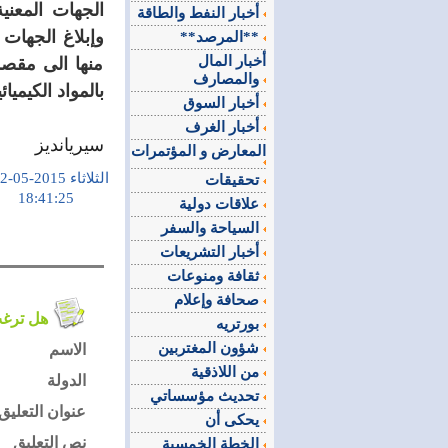
أخبار النفط والطاقة
وإبلاغ الجهات 
**المرصد**
أخبار المال
منها الى مقصد
والمصارف
بالمواد الكيمي
أخبار السوق
أخبار الغرف
سيريانديز
المعارض و المؤتمرات
الثلاثاء 2015-05-12
تحقيقات
18:41:25
علاقات دولية
السياحة والسفر
أخبار التشريعات
ثقافة ومنوعات
صحافة وإعلام
هل ترغب في التعليق على الموضوع ؟
بورتريه
شؤون المغتربين
الاسم
من اللاذقية
الدولة
تحديث مؤسساتي
عنوان التعليق
يحكى أن
نص التعليق
الخطة الخمسية