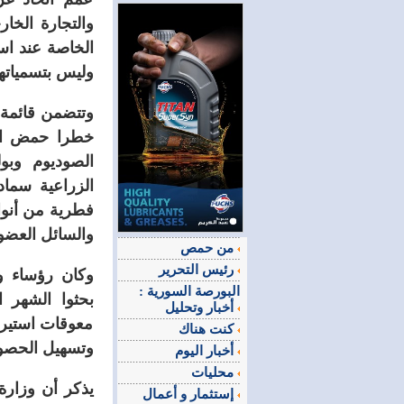
والتجارة الخا
الخاصة عند است
وليس بتسمياتها 
وتتضمن قائمة ا
خطرا حمض النم
الصوديوم وبو
الزراعية سما
فطرية من أنوا
والسائل العضو
من حمص
رئيس التحرير
وكان رؤساء وأ
البورصة السورية :
بحثوا الشهر ا
أخبار وتحليل
معوقات استيراد
كنت هناك
وتسهيل الحصول
أخبار اليوم
محليات
يذكر أن وزارة
إستثمار و أعمال