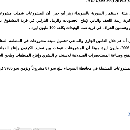
100 مليون ليرة .
هيئة الاستثمار السورية بالسويداء زهر أبو خير أن المشروعات شملت مشروعي
رية ريمة اللحف والثاني لإنتاج الحصويات والرمل البازلتي في قرية المشقوق ب
سمين الخراف في قرية صما الهنيدات بكلفة 100 مليون ليرة .
ى أنه تم خلال العامين الجاري والماضي تشميل سبعة مشروعات في المنطقة الصناع
الزيتون بكلفة نحو /900/ مليون ليرة مبينةً أن المشروعات تنوعت بين تصنيع الكرتون وإنتاج ال
سفنج وصناعة المستحضرات الصيدلانية للاستخدام البشري وإنتاج المنظفات وطحن الحب
لمشملة في محافظة السويداء يبلغ نحو 87 مشروعاً وتؤمن نحو 9765 فرصة عمل .