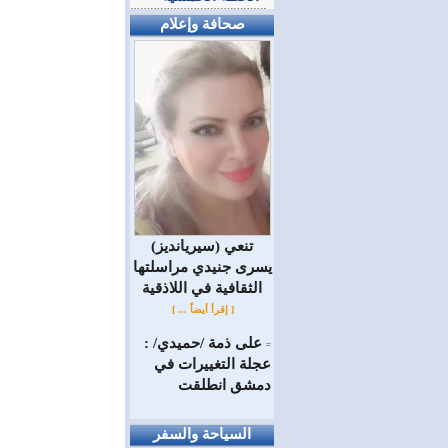
صحافة وإعلام
(سيريانديز) تنعي
يسرى جنيدي مراسلتها
الثقافية في اللاذقية
[ إقرأ أيضاً ... ]
على ذمة /حميدي/ :
=
عجلة التغييرات في
دمشق انطلقت
السياحة والسفر