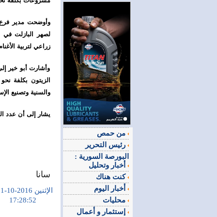
مشروعات بكلفة نحو مليارين و
وأوضحت مدير فرع 
لصهر البازلت في ق
زراعي لتربية الأغنام وت
وأشارت أبو خير إل
والسنية وتصنيع الإ
يشار إلى أن عدد المشروعات ا
من حمص
رئيس التحرير
البورصة السورية :
أخبار وتحليل
سانا
كنت هناك
أخبار اليوم
الإثنين 2016-10-31
محليات
17:28:52
إستثمار و أعمال