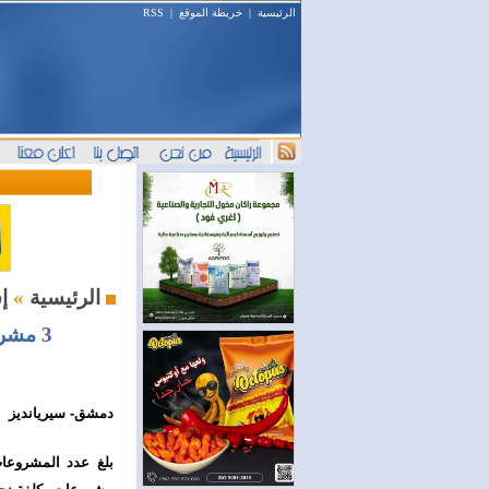
الرئيسية
|
خريطة الموقع
|
RSS
إستثمار و أعمال
الرئيسية
»
3 مشروعات استثمارية بكلفة نحو مليارين و100 مليون ليرة في السوبداء
دمشق- سيريانديز
بلغ عدد المشروعات 