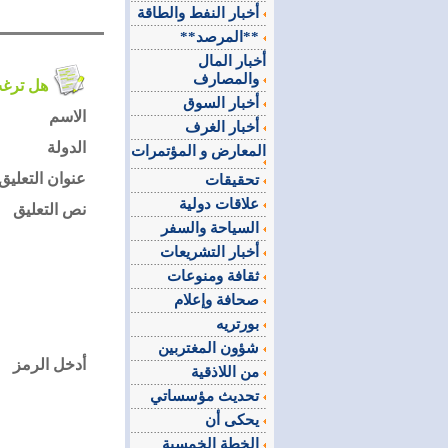
أخبار النفط والطاقة
**المرصد**
أخبار المال
والمصارف
هل ترغب في التعليق على الموضوع ؟
أخبار السوق
الاسم
أخبار الغرف
الدولة
المعارض و المؤتمرات
عنوان التعليق
تحقيقات
علاقات دولية
نص التعليق
السياحة والسفر
أخبار التشريعات
ثقافة ومنوعات
صحافة وإعلام
بورتريه
شؤون المغتربين
أدخل الرمز
من اللاذقية
تحديث مؤسساتي
يحكى أن
الخطة الخمسية