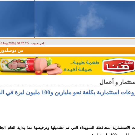
آخر تحديث
- 6 Aug 2026 | 08:37:47)
(سيريانديز) تنعي يسرى جنيدي مراسلتها الثقافية في اللاذقية
وصول أول رحلة لشركة AV Aviation
الاستثمارية بمحافظة السويداء التي تم تشميلها وترخيصها منذ بداية العام الجا