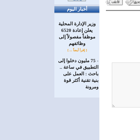
أخبار اليوم
وزير الإدارة المحلية
يعلن إعادة 6520
موظفاً مفصولاً إلى
‏وظائفهم
[ إقرأ أيضاً ... ]
75 مليون دخلوا إلى
=
التطبيق في ساعة ..
باحث : العمل على
بنية تقنية أكثر قوة
ومرونة