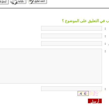
:
:
:
:
: