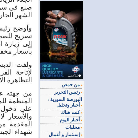
الشهر الجار
وأوضح رئيس
تصريح للصحف
إلى زيارة 
بأسعار مخف
ولفت الدبس
لإتاحة الف
التظاهرة الا
من حمص
من جهته عض
رئيس التحرير
البورصة السورية :
المنظمة لل
أخبار وتحليل
على دخول 
كنت هناك
والأسعار لا
أخبار اليوم
المقدمة من
محليات
شهداء الجي
إستثمار و أعمال