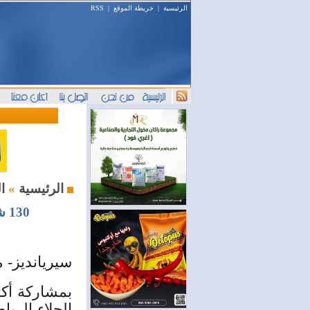
الرئيسية
|
خريطة الموقع
|
RSS
المعارض و المؤتمرات
الرئيسية
»
130 شركة في مهرجان التسوق الشهري /صنع في سورية/ بمدينة الجلاء
سيريانديز- 