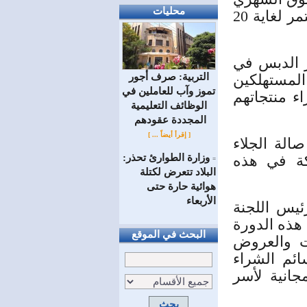
محليات
صنع في سورية الذي تنظمه غرفة صناعة دمشق وريفها ويستمر لغاية 20
 الدبس في
التربية: صرف أجور
 المستهلكين
تموز وآب للعاملين في
ء منتجاتهم
الوظائف ‏التعليمية
المجددة عقودهم ‏
[ إقرأ أيضاً ... ]
لة الجلاء
وزارة الطوارئ تحذر:
كة في هذه
=
البلاد تتعرض لكتلة
هوائية حارة حتى
الأربعاء
يس اللجنة
هذه الدورة
البحث في الموقع
ت والعروض
ائم الشراء
جانية لأسر