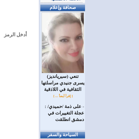
صحافة وإعلام
أدخل الرمز
(سيريانديز) تنعي
يسرى جنيدي مراسلتها
الثقافية في اللاذقية
[ إقرأ أيضاً ... ]
على ذمة /حميدي/ :
=
عجلة التغييرات في
دمشق انطلقت
السياحة والسفر