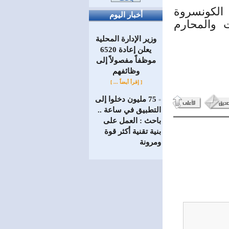
الكونسروة
أخبار اليوم
 والمحارم
وزير الإدارة المحلية
يعلن إعادة 6520
موظفاً مفصولاً إلى
‏وظائفهم
[ إقرأ أيضاً ... ]
75 مليون دخلوا إلى
=
التطبيق في ساعة ..
باحث : العمل على
بنية تقنية أكثر قوة
ومرونة