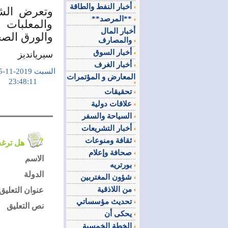
أخبار النفط والطاقة
وتعرض الشر
**المرصد**
والمعلبات 
أخبار المال
والورق الصح
والمصارف
أخبار السوق
سيريانديز
أخبار الغرف
السبت 2019-11-15
المعارض و المؤتمرات
23:48:11
تحقيقات
علاقات دولية
السياحة والسفر
أخبار التشريعات
ثقافة ومنوعات
هل ترغب في التعليق على الموضوع ؟
صحافة وإعلام
الاسم
بورتريه
الدولة
شؤون المغتربين
من اللاذقية
عنوان التعليق
تحديث مؤسساتي
نص التعليق
يحكى أن
الخطة الخمسية