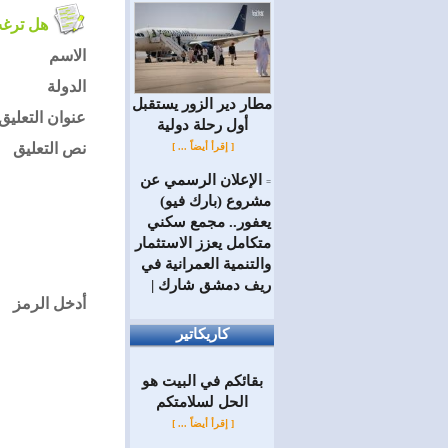
هل ترغب في التعليق على الموضوع ؟
الاسم
الدولة
مطار دير الزور يستقبل
عنوان التعليق
أول رحلة دولية
نص التعليق
[ إقرأ أيضاً ... ]
الإعلان الرسمي عن
=
مشروع (بارك فيو)
يعفور.. مجمع سكني
متكامل يعزز الاستثمار
والتنمية العمرانية في
ريف دمشق شارك |
أدخل الرمز
كاريكاتير
بقائكم في البيت هو
الحل لسلامتكم
[ إقرأ أيضاً ... ]