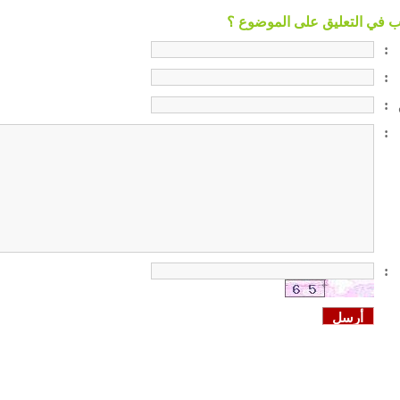
:
:
:
:
: