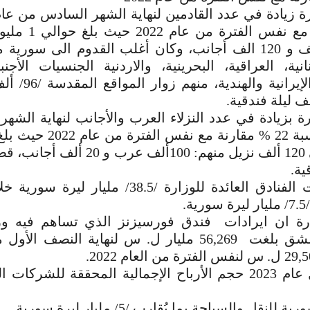
37% مقارنة مع نفس ا
عرب 880 الف و 120 الف أجانب، وكان أغلب القدوم الى سور
نانية، العراقية، البحرينية، والاردنية الجنسيات الأجنب
الباكستانية، الإيرا
ة بزيادة في عدد النزلاء العرب والأجانب لنهاية الش
عام 2023 بنسبة 22 % مقارنة م
ية.
ة.
رة ان ايرادات فندق فورسيزنز الذي تساهم فيه وز
كما بلغ خلال عام 2023 حجم الأرباح الإجمالية المحققة للشركا
لنقل والسياحة بما يُقارب /5/ مليار ليرة سورية.