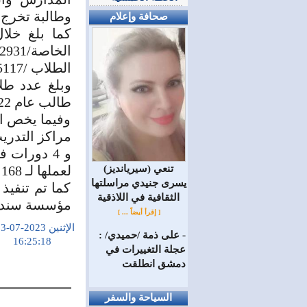
وطالبة تخرج منهم /2
صحافة وإعلام
الطلاب /5117/ طالب وطالبة تخرج منهم /1606/ خريج.
طالب عام 2022.
و 4 دورات 
(سيريانديز) تنعي
لعملها لـ 168 متدرب
يسرى جنيدي مراسلتها
كما تم تنفيذ
الثقافية في اللاذقية
مؤسسة سند التنموية
[ إقرأ أيضاً ... ]
الإثنين 2023-07-03
على ذمة /حميدي/ :
=
16:25:18
عجلة التغييرات في
دمشق انطلقت
السياحة والسفر