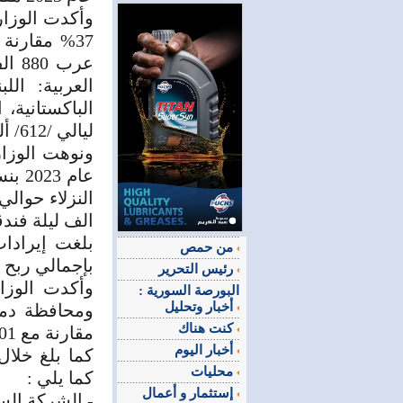
العربية: اللب
ليالي /612/ ألف ليلة فندقية.
ونوهت الوزار
الف ليلة فندق
من حمص
بإجمالي ربح /7.5/ مليار ليرة سوري
رئيس التحرير
وأكدت الوزا
البورصة السورية :
أخبار وتحليل
كنت هناك
مقارنة مع 29,501 ل. س لنفس الفترة من العام 2022.
أخبار اليوم
محليات
كما يلي :
إستثمار و أعمال
- الشركة السورية ل