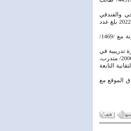
لسياحي والفندقي
الخاصة/2931/ طالب وطالبة تخرج منها /1610/ خريج. بينما خلال عام 2022 بلغ عدد
وبلغ عدد طلاب كليات السياحة /3610 /طالب خلال عام 2023 مقارنة مع /1469/
لتدريبية السياحية والفندقية تم إجراء /198/ دورة تدريبية في
مراكز التدريب والتأهيل السياحي والفندقي الخاصة بعدد المتدربين /2000/ متدرب،
قانية التابعة
اق الموقع مع