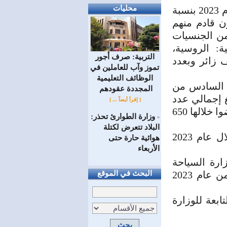
محليات
وأكدت الوزارة زيادة في عدد القادمين لنهاية الشهر السادس من عام 2023 بنسبة
لفترة من عام 2022 حيث بلغ حوالي 1 مليون قادم منهم
ية من الجنسيات
ية: الروسية،
التربية: صرف أجور
نية والهندية، منهم زوار المواقع المقدسة /96/ ألف زائر وبعدد
تموز وآب للعاملين في
الوظائف ‏التعليمية
هر السادس من
المجددة عقودهم ‏
ع نفس الفترة من عام 2022 حيث بلغ إجمالي عدد
[ إقرأ أيضاً ... ]
النزلاء حوالي 120 ألف نزيل منهم: 100ألف عرب و 20 ألف أجانب، قضوا خلالها 650
وزارة الطوارئ تحذر:
=
البلاد تتعرض لكتلة
بلغت إيرادات الفنادق العائدة للوزارة /38.5/ مليار ليرة سورية خلال عام 2023
هوائية حارة حتى
الأربعاء
ارة السياحة
ومحافظة دمشق بلغت 56,269 مليار ل. س لنهاية النصف الأول من عام 2023
البحث في الموقع
ت التابعة للوزارة