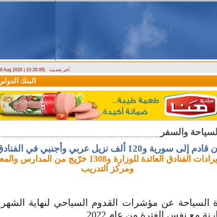
آخر تحديث
- 8 Aug 2026 | 10:28:08)
دراسة حول التضخم في سوريا بين 2010 و2025
البنك الدولي يمنح سورية منحة م
12 ألف نزيل عربي وأجنبي في الفنادق خلال 6 أشهر
38.5 مليار إيرادات الفنادق العائدة للوزارة و1308 خرّيج من
ومركز التدريب
السياحة عن مؤشرات القدوم السياحي لنهاية الشهر