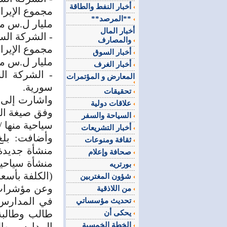
أخبار النفط والطاقة
**المرصد**
مليار ل.س مجم
أخبار المال
- الشركة السورية ا
والمصارف
أخبار السوق
مليار ل.س مجم
أخبار الغرف
المعارض و المؤتمرات
سورية.
تحقيقات
علاقات دولية
السياحة والسفر
سياحية منها / 2 / منشأة سياحية وفق صيغة الـ T
أخبار التشريعات
ثقافة ومنوعات
صحافة وإعلام
بورتريه
(الكلفة بأسعا
شؤون المغتربين
من اللاذقية
تحديث مؤسساتي
يحكى أن
الخطة الخمسية