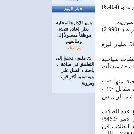
مجموع الإيرادات للنصف الأول من عام 2023 (7.200) مليار ل. س مقارنة بـ (6.414)
أخبار اليوم
وزير الإدارة المحلية
مجموع الإيرادات للنصف الأول من عام 2023 (5.910) مليار ل. س مقارنة بـ (2.990)
يعلن إعادة 6520
موظفاً مفصولاً إلى
‏وظائفهم
- الشركة السورية السعودية للاستثمارات السياحية بما يُقارب /30/ مليار ليرة
[ إقرأ أيضاً ... ]
/5/ منشآت سياحية خلال عام 2023 منها / 3 / منشآت سياحية
75 مليون دخلوا إلى
=
التطبيق في ساعة ..
وفق صيغة الـ BOT ، بينما خلال عام 2022 بلغ عدد المنشآت المرخصة / 8 / منشآت
باحث : العمل على
بنية تقنية أكثر قوة
وأضافت: بلغ عدد المنشآت الموضوعة بالخدمة /62 / منشأة سياحية منها /13/
ومرونة
منشأة جديدة بكلفة استثمارية / 240 / مليار ل.س بالأسعار الحالية، مقابل /39 /
منشأة سياحية خلال نفس الفترة من عام 2022 وبكلفة استثمارية /58 / مليار ل.س
يم السياحي خلال النصف الأول من عام 2023، بلغ عدد الطلاب
في المدارس والمعاهد الفندقية ومركز التدريب السياحي والفندقي دمر /5462/
1/ خريج بينما خلال عام 2022 بلغ عدد الطلاب في
المدارس والمعاهد الفندقية ومركز التدريب السياحي والفندقي /4451/ طالب