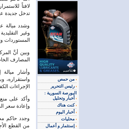
لافتاً للاستم
تدخل جديدة عقد
وشدد ميالة عل
وغير التقليدي
المستوردات وت
وبين أنَّ ال
المصارف الخاص
وأشار ميالة 
واستقراره، وب
من حمص
الإجراءات الك
رئيس التحرير
البورصة السورية :
أخبار وتحليل
وأكد على منع 
كنت هناك
وإعادة سعر ال
أخبار اليوم
وجدد حاكم مص
محليات
من القطع الأ
إستثمار و أعمال