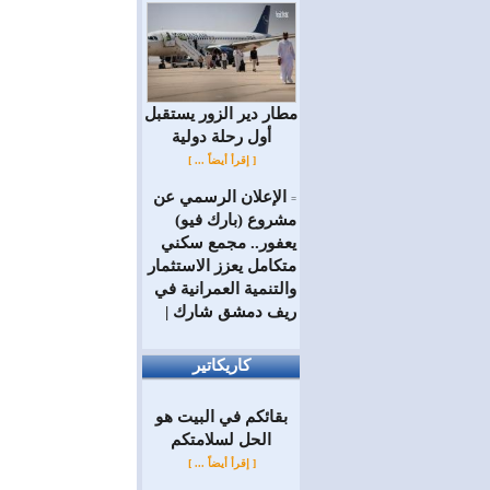
مطار دير الزور يستقبل
أول رحلة دولية
[ إقرأ أيضاً ... ]
الإعلان الرسمي عن
=
مشروع (بارك فيو)
يعفور.. مجمع سكني
متكامل يعزز الاستثمار
والتنمية العمرانية في
ريف دمشق شارك |
كاريكاتير
بقائكم في البيت هو
الحل لسلامتكم
[ إقرأ أيضاً ... ]