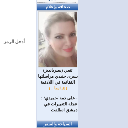
صحافة وإعلام
أدخل الرمز
(سيريانديز) تنعي
يسرى جنيدي مراسلتها
الثقافية في اللاذقية
[ إقرأ أيضاً ... ]
على ذمة /حميدي/ :
=
عجلة التغييرات في
دمشق انطلقت
السياحة والسفر