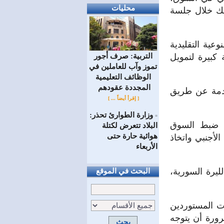
محليات
ذلك خلال جلسة
ية التقليدية
التربية: صرف أجور
 كبيرة لتمويل
تموز وآب للعاملين في
الوظائف ‏التعليمية
المجددة عقودهم ‏
قدمة عن طريق
[ إقرأ أيضاً ... ]
وزارة الطوارئ تحذر:
=
في ضبط السوق
البلاد تتعرض لكتلة
هوائية حارة حتى
أجنبي واتخاذ
الأربعاء
يرة السورية،
البحث في الموقع
ت المستوردين
ورة أن يتوجه