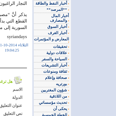
التجار الراغبو
أخبار النفط والطاقة
**المرصد**
يذكر أنَّ “مص
أخبار المال
والمصارف
أخبار السوق
السورية إلى مست
أخبار الغرف
syriandays
المعارض و المؤتمرات
الثلاثاء 2014-10-21
تحقيقات
19:04:25
علاقات دولية
السياحة والسفر
أخبار التشريعات
ثقافة ومنوعات
صحافة وإعلام
هل ترغب في التعليق على الموضوع ؟
بورتريه
الاسم
شؤون المغتربين
من اللاذقية
الدولة
تحديث مؤسساتي
عنوان التعليق
يحكى أن
نص التعليق
الخطة الخمسية