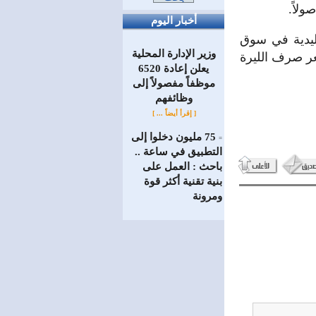
ولاً.
أخبار اليوم
قليدية في سوق
وزير الإدارة المحلية
دة سعر صرف الليرة
يعلن إعادة 6520
موظفاً مفصولاً إلى
‏وظائفهم
[ إقرأ أيضاً ... ]
75 مليون دخلوا إلى
=
التطبيق في ساعة ..
باحث : العمل على
بنية تقنية أكثر قوة
ومرونة