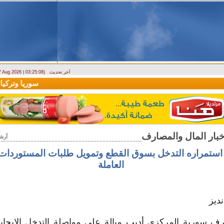
آخر تحديث
 7 Aug 2026 | 03:25:08)
ارتباك في الأسواق.. والمركزي يصدر تعميما جديدا بخصوص استبدال العملة
سوريا وتركيا تو
أرش
 استمراره التدخل بسوق القطع وتمويل طلبات المستوردا
العاملة
ديز
ف سورية المركزي أديب ميالة على مواصلة التدخل الإيجا