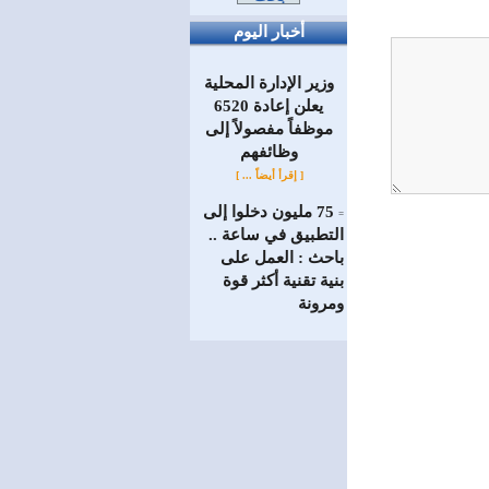
أخبار اليوم
وزير الإدارة المحلية
يعلن إعادة 6520
موظفاً مفصولاً إلى
‏وظائفهم
[ إقرأ أيضاً ... ]
75 مليون دخلوا إلى
=
التطبيق في ساعة ..
باحث : العمل على
بنية تقنية أكثر قوة
ومرونة