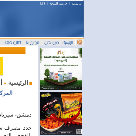
الرئيسية
|
خريطة الموقع
|
RSS
أخبار المال والمصارف
الرئيسية
»
المركز
دمشق- سيرياند
بالفحص التحري