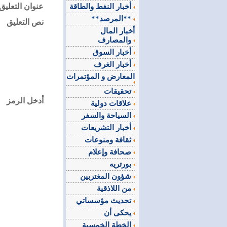
عنوان التعليق
أخبار النفط والطاقة
**المرصد**
نص التعليق
أخبار المال
والمصارف
أخبار السوق
أخبار الغرف
المعارض و المؤتمرات
تحقيقات
أدخل الرمز
علاقات دولية
السياحة والسفر
أخبار التشريعات
ثقافة ومنوعات
صحافة وإعلام
بورتريه
شؤون المغتربين
من اللاذقية
تحديث مؤسساتي
يحكى أن
الخطة الخمسية