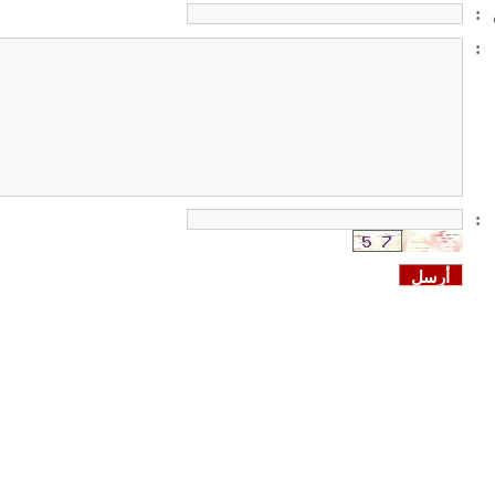
:
:
: