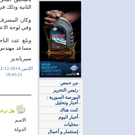
الثانية وذلك ف
وكان المصرف 
وفي لوحة الاع
مساعد مهندس 
سيريانديز
الإثنين 2014-12-22
18:45:21
من حمص
رئيس التحرير
البورصة السورية :
أخبار وتحليل
كنت هناك
هل ترغب في التعليق على الموضوع ؟
أخبار اليوم
الاسم
محليات
الدولة
إستثمار و أعمال