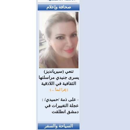
صحافة وإعلام
(سيريانديز) تنعي
يسرى جنيدي مراسلتها
الثقافية في اللاذقية
[ إقرأ أيضاً ... ]
على ذمة /حميدي/ :
=
عجلة التغييرات في
دمشق انطلقت
السياحة والسفر