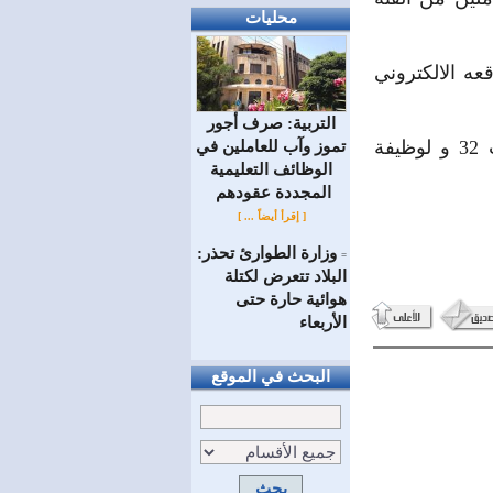
محليات
ه الالكتروني
التربية: صرف أجور
وبلغ عدد الناجحين من المتقدمين لوظيفة عامل حاسوب 6 ولوظيفة كاتب 32 و لوظيفة
تموز وآب للعاملين في
الوظائف ‏التعليمية
المجددة عقودهم ‏
[ إقرأ أيضاً ... ]
وزارة الطوارئ تحذر:
=
البلاد تتعرض لكتلة
هوائية حارة حتى
الأربعاء
البحث في الموقع