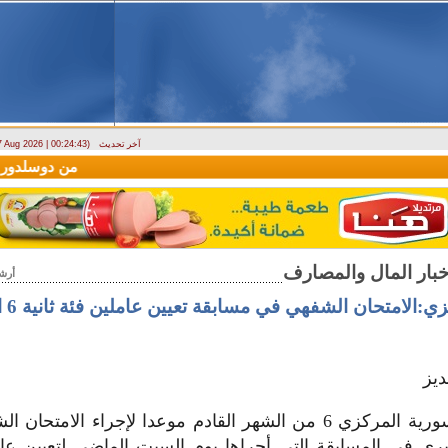
آخر تحديث
 7 Aug 2026 | 00:24:43)
وصول أول رحلة لشركة LEAV Aviation من دوسلدورف إلى دمشق
أرش
ي:الامتحان الشفهي في مسابقة تعيين عاملين فئة ثانية 6 القادم
يز
حدد مصرف سورية المركزي 6 من الشهر القادم موعدا لإجراء الامت
ري في المسابقة التي أجراها يوم السبت الماضي لتعيين عام