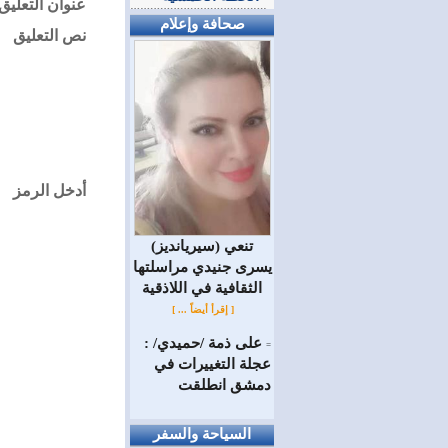
عنوان التعليق
صحافة وإعلام
نص التعليق
أدخل الرمز
(سيريانديز) تنعي
يسرى جنيدي مراسلتها
الثقافية في اللاذقية
[ إقرأ أيضاً ... ]
على ذمة /حميدي/ :
=
عجلة التغييرات في
دمشق انطلقت
السياحة والسفر