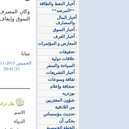
أخبار النفط والطاقة
**المرصد**
وكان المصرف 
أخبار المال
السوق وإيقاف 
والمصارف
أخبار السوق
أخبار الغرف
المعارض و المؤتمرات
تحقيقات
سانا
علاقات دولية
الخميس 2015-11-12
السياحة والسفر
20:41:33
أخبار التشريعات
ثقافة ومنوعات
صحافة وإعلام
بورتريه
شؤون المغتربين
هل ترغب في التعليق على الموضوع ؟
من اللاذقية
الاسم
تحديث مؤسساتي
يحكى أن
الدولة
الخطة الخمسية