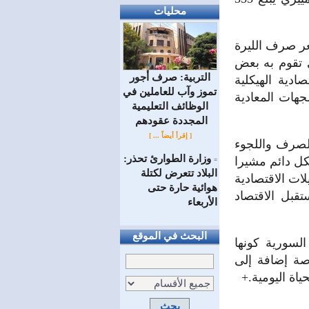
محليات
عر صرف الليرة
 تقوم به بعض
التربية: صرف أجور
دية الهيكلية
تموز وآب للعاملين في
جهات المعادية
الوظائف ‏التعليمية
المجددة عقودهم ‏
[ إقرأ أيضاً ... ]
الصرف واللجوء
وزارة الطوارئ تحذر:
كل دائم مشيرا
=
البلاد تتعرض لكتلة
ات الاقتصادية
هوائية حارة حتى
قبل الاقتصاد
الأربعاء
البحث في الموقع
لسورية كونها
صة إضافة إلى
اة اليومية.+