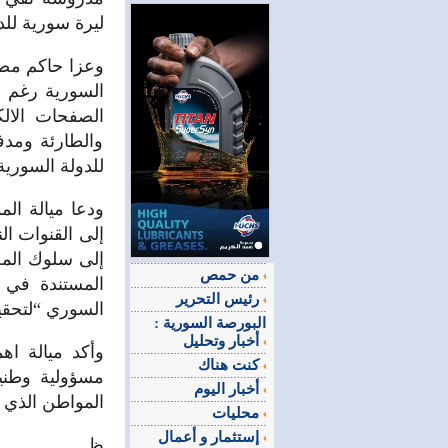
ليرة سورية للدو
وعزا حاكم مصر
السورية رغم ا
الصفحات الالك
والطارئة ومدف
للدولة السورية
ودعا ميالة الم
إلى القنوات ا
إلى سلوك المض
من حمص
المستندة في ج
رئيس التحرير
السوري “لتحقي
البورصة السورية :
أخبار وتحليل
وأكد ميالة اه
كنت هناك
مسؤولية وطنية
أخبار اليوم
المواطن الذي ل
محليات
إستثمار و أعمال
ظ