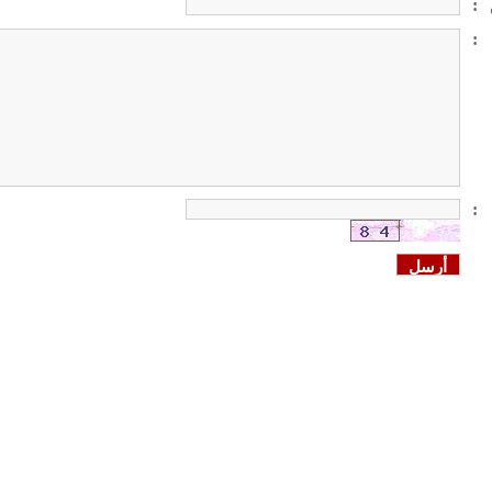
:
:
: