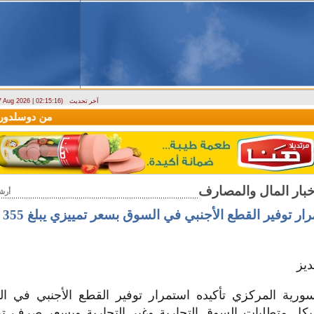
آخر تحديث
 7 Aug 2026 | 02:15:16)
وصول أول رحلة لشركة LEAV Aviation من دوسلدورف إلى دمشق
أرش
ر توفير القطع الأجنبي في السوق بسعر تمييزي يبلغ 355 ليرة للدولار
يز
ية المركزي تأكيده استمرار توفير القطع الأجنبي في ا