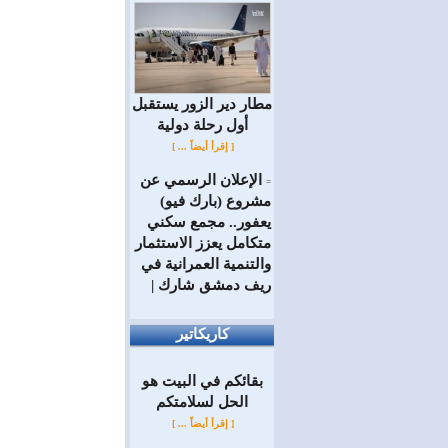
مطار دير الزور يستقبل
أول رحلة دولية
[ إقرأ أيضاً ... ]
الإعلان الرسمي عن
=
مشروع (بارك فيو)
يعفور.. مجمع سكني
متكامل يعزز الاستثمار
والتنمية العمرانية في
ريف دمشق شارك |
كاريكاتير
بقائكم في البيت هو
الحل لسلامتكم
[ إقرأ أيضاً ... ]