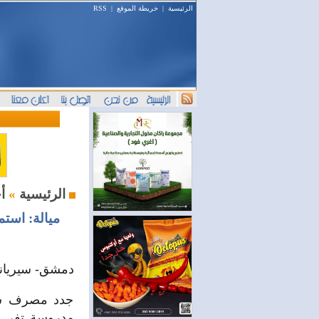
الرئيسية
|
خريطة الموقع
|
RSS
أخبار المال والمصارف
الرئيسية
»
ميالة: استمرا
دمشق- سيرياند
جدد مصرف سور