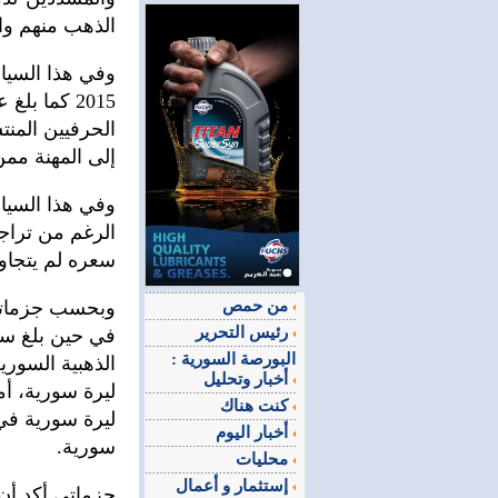
الذهب منهم وال
إلى المهنة ممن 
وفي هذا السي
الرغم من تراجع
سعره لم يتجاوز 100 ليرة سورية، عن الأسبوع الماضي قبل عطلة رأس
من حمص
رئيس التحرير
البورصة السورية :
أخبار وتحليل
كنت هناك
أخبار اليوم
سورية.‏‏
محليات
إستثمار و أعمال