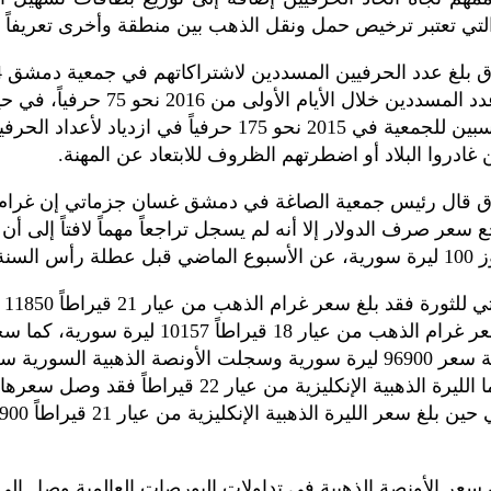
تي تعتبر ترخيص حمل ونقل الذهب بين منطقة وأخرى تعريفاً به 
2015 كما بلغ عدد المسددين خلال الأيام الأولى م
الحرفيين المنتسبين للجمعية في 2015 نحو 175 حرفياً في ازدياد ل
غادروا البلاد أو اضطرتهم الظروف للابتعاد عن المهنة.‏‏
اق قال رئيس جمعية الصاغة في دمشق غسان جزماتي إن غرام
 سعر صرف الدولار إلا أنه لم يسجل تراجعاً مهماً لافتاً إلى أ
 السنة.‏‏
وبحس
في حين بلغ سعر غرام الذهب من عيار 18 قيراطاً 10157 