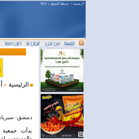
الرئيسية
|
خريطة الموقع
|
RSS
أخبار المال والمصارف
الرئيسية
»
دمشق- سيرياند
بدأت جمعية 
والمسددين لذم