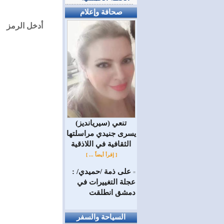
صحافة وإعلام
أدخل الرمز
(سيريانديز) تنعي
يسرى جنيدي مراسلتها
الثقافية في اللاذقية
[ إقرأ أيضاً ... ]
على ذمة /حميدي/ :
=
عجلة التغييرات في
دمشق انطلقت
السياحة والسفر