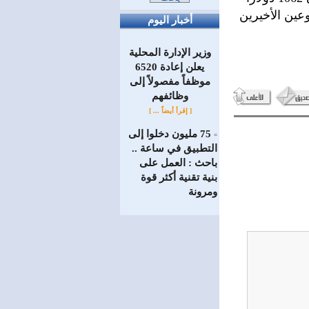
يما الأسبوعين الأخيرين
أخبار اليوم
وزير الإدارة المحلية
يعلن إعادة 6520
موظفاً مفصولاً إلى
‏وظائفهم
[ إقرأ أيضاً ... ]
75 مليون دخلوا إلى
=
التطبيق في ساعة ..
باحث : العمل على
بنية تقنية أكثر قوة
ومرونة