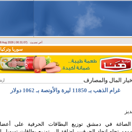
آخر تحديث
- 8 Aug 2026 | 00:31:07)
ارتباك في الأسواق.. والمركزي يصدر تعميما جديدا بخصوص استبدال العملة
سوريا وتركيا تو
أرش
غرام الذهب بـ 11850 ليرة والأونصة بـ 1062 دولار
يز
الصاغة في دمشق توزيع البطاقات الحرفية على أعضائ
مهم تجاه اتحاد الحرفيين إضافة إلى توزيع بطاقات تسهيل ا