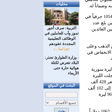
محليات
وضماناً له.
وفي هذا السياق بلغ عدد الحرفيين المسددين لاشتراكاتهم في جمعية دمشق 1054 حرفياً في
ن 2016 نحو 75 حرفياً، في حين بلغ عدد
التربية: صرف أجور
أعداد الحرفيين العائدين
تموز وآب للعاملين في
الوظائف ‏التعليمية
المجددة عقودهم ‏
 الذهب وعلى
[ إقرأ أيضاً ... ]
ن الانخفاض في
وزارة الطوارئ تحذر:
=
البلاد تتعرض لكتلة
هوائية حارة حتى
ب جزماتي للثورة فقد بلغ سعر غرام الذهب من عيار 21 قيراطاً 11850 ليرة سورية
الأربعاء
ليرة سورية، كما سجلت الليرة
الذهبية السورية سعر 96900 ليرة سورية وسجلت الأونصة الذهبية السورية سعر 428 ألف
البحث في الموقع
ليرة سورية، أما الليرة الذهبية الإنكليزية من عيار 22 قيراطاً فقد وصل سعرها إلى 102 ألف
ليرة سورية في حين بلغ سعر الليرة الذهبية الإنكليزية من عيار 21 قيراطاً 96900 ليرة
جزماتي أكد أن سعر الأونصة الذهبية في تداولات البورصات العالمية وصل إلى 1062 دولاراً