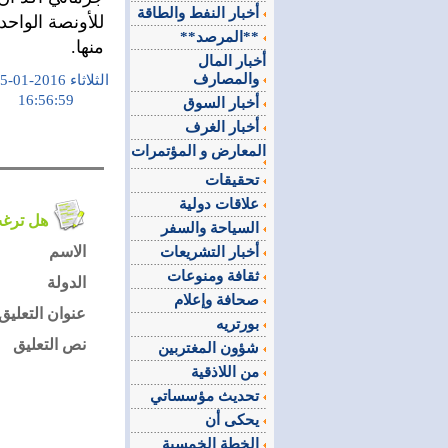
أخبار النفط والطاقة
**المرصد**
منها.‏‏
أخبار المال
والمصارف
الثلاثاء 2016-01-05
16:56:59
أخبار السوق
أخبار الغرف
المعارض و المؤتمرات
تحقيقات
علاقات دولية
هل ترغب في التعليق على الموضوع ؟
السياحة والسفر
الاسم
أخبار التشريعات
ثقافة ومنوعات
الدولة
صحافة وإعلام
عنوان التعليق
بورتريه
نص التعليق
شؤون المغتربين
من اللاذقية
تحديث مؤسساتي
يحكى أن
الخطة الخمسية