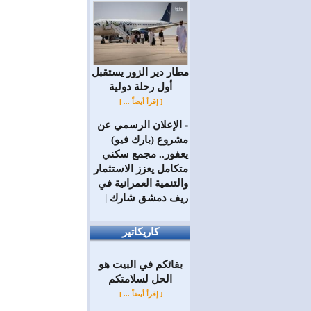
مطار دير الزور يستقبل
أول رحلة دولية
[ إقرأ أيضاً ... ]
الإعلان الرسمي عن
=
مشروع (بارك فيو)
يعفور.. مجمع سكني
متكامل يعزز الاستثمار
والتنمية العمرانية في
ريف دمشق شارك |
كاريكاتير
بقائكم في البيت هو
الحل لسلامتكم
[ إقرأ أيضاً ... ]