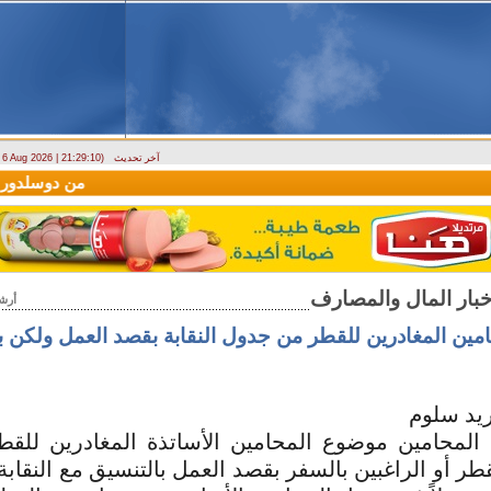
آخر تحديث
- 6 Aug 2026 | 21:29:10)
وصول أول رحلة لشركة LEAV Aviation من دوسلدورف إلى دمشق
أرش
ين المغادرين للقطر من جدول النقابة بقصد العمل ولكن ب
ريد سلوم
 المحامين موضوع المحامين الأساتذة المغادرين للقط
طر أو الراغبين بالسفر بقصد العمل بالتنسيق مع النقابة