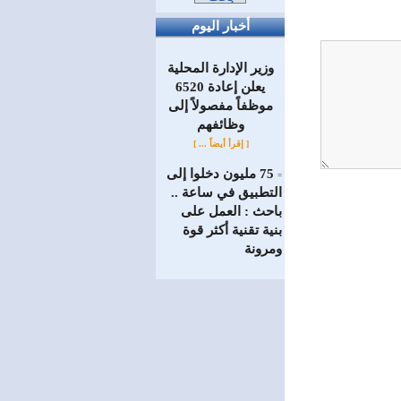
أخبار اليوم
وزير الإدارة المحلية
يعلن إعادة 6520
موظفاً مفصولاً إلى
‏وظائفهم
[ إقرأ أيضاً ... ]
75 مليون دخلوا إلى
=
التطبيق في ساعة ..
باحث : العمل على
بنية تقنية أكثر قوة
ومرونة