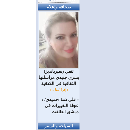
صحافة وإعلام
(سيريانديز) تنعي
يسرى جنيدي مراسلتها
الثقافية في اللاذقية
[ إقرأ أيضاً ... ]
على ذمة /حميدي/ :
=
عجلة التغييرات في
دمشق انطلقت
السياحة والسفر