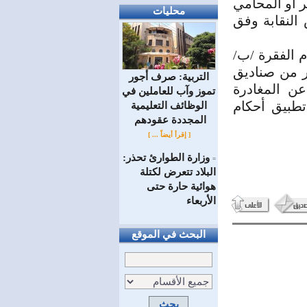
ر أو المحامي
محليات
النقابة وفق
 الفقرة /ب/
غادر من صناديق
التربية: صرف أجور
عن المغادرة
تموز وآب للعاملين في
مناً ،تحت طائلة تطبيق أحكام
الوظائف ‏التعليمية
المجددة عقودهم ‏
[ إقرأ أيضاً ... ]
وزارة الطوارئ تحذر:
=
البلاد تتعرض لكتلة
هوائية حارة حتى
الأربعاء
البحث في الموقع