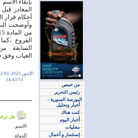
بإبقاء الاسم
المغادر قبل
أحكام قرار المؤتمر ال
وأوضحت النق
الفروع ،كما
الغياب وفق قا
الإثنين 2023-01-02
14:43:53
من حمص
رئيس التحرير
البورصة السورية :
أخبار وتحليل
كنت هناك
هل ترغب في التعليق على الموضوع ؟
أخبار اليوم
الاسم
محليات
إستثمار و أعمال
الدولة