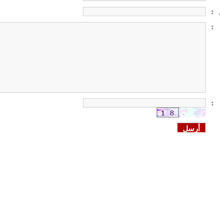
:
:
: