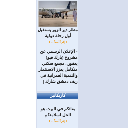
مطار دير الزور يستقبل
أول رحلة دولية
[ إقرأ أيضاً ... ]
الإعلان الرسمي عن
=
مشروع (بارك فيو)
يعفور.. مجمع سكني
متكامل يعزز الاستثمار
والتنمية العمرانية في
ريف دمشق شارك |
كاريكاتير
بقائكم في البيت هو
الحل لسلامتكم
[ إقرأ أيضاً ... ]