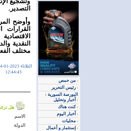
وتشجيع الإن
التصدير.
وأوضح المر
القرارات ا
الاقتصادية
النقدية وال
مختلف الفعا
الثلاثاء 2023-01-24
12:44:43
من حمص
رئيس التحرير
البورصة السورية :
أخبار وتحليل
كنت هناك
هل ترغب في التعليق على الموضوع ؟
أخبار اليوم
الاسم
محليات
الدولة
إستثمار و أعمال