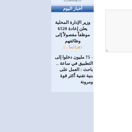
أخبار اليوم
وزير الإدارة المحلية
يعلن إعادة 6520
موظفاً مفصولاً إلى
‏وظائفهم
[ إقرأ أيضاً ... ]
75 مليون دخلوا إلى
=
التطبيق في ساعة ..
باحث : العمل على
بنية تقنية أكثر قوة
ومرونة