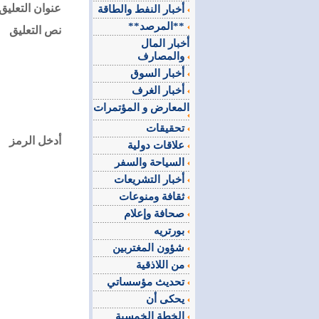
عنوان التعليق
أخبار النفط والطاقة
**المرصد**
نص التعليق
أخبار المال
والمصارف
أخبار السوق
أخبار الغرف
المعارض و المؤتمرات
تحقيقات
أدخل الرمز
علاقات دولية
السياحة والسفر
أخبار التشريعات
ثقافة ومنوعات
صحافة وإعلام
بورتريه
شؤون المغتربين
من اللاذقية
تحديث مؤسساتي
يحكى أن
الخطة الخمسية