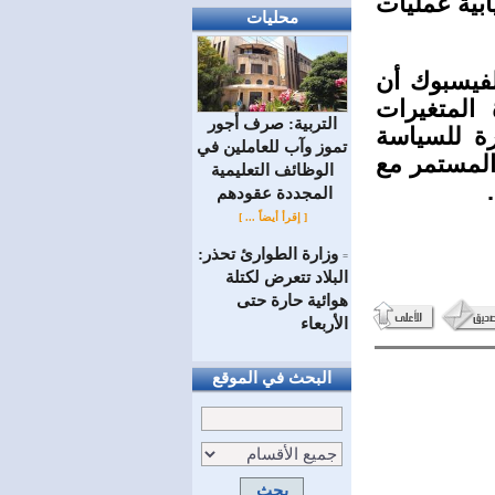
ابية عمليات
محليات
فيسبوك أن
 المتغيرات
التربية: صرف أجور
رة للسياسة
تموز وآب للعاملين في
 المستمر مع
الوظائف ‏التعليمية
المجددة عقودهم ‏
[ إقرأ أيضاً ... ]
وزارة الطوارئ تحذر:
=
البلاد تتعرض لكتلة
هوائية حارة حتى
الأربعاء
البحث في الموقع