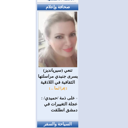
صحافة وإعلام
(سيريانديز) تنعي
يسرى جنيدي مراسلتها
الثقافية في اللاذقية
[ إقرأ أيضاً ... ]
على ذمة /حميدي/ :
=
عجلة التغييرات في
دمشق انطلقت
السياحة والسفر