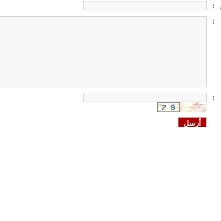
:
:
: