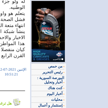
له ولو جزء 
الوطنيه.
يتعلم هو واول
فشل الصحة ال
انتهاء متعة ا
ينشأ شبكة ات
الاخبار والا
هذا المواطن
كيان منفصلا 
القرن الرابع ق
من حمص
الإثنين 2021-07-12
رئيس التحرير
10:51:21
البورصة السورية :
أخبار وتحليل
كنت هناك
أخبار اليوم
محليات
هل ترغب في التعليق على الموضوع ؟
إستثمار و أعمال