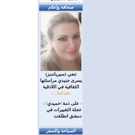
صحافة وإعلام
(سيريانديز) تنعي
يسرى جنيدي مراسلتها
الثقافية في اللاذقية
[ إقرأ أيضاً ... ]
على ذمة /حميدي/ :
=
عجلة التغييرات في
دمشق انطلقت
السياحة والسفر