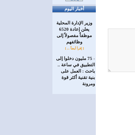
أخبار اليوم
وزير الإدارة المحلية
يعلن إعادة 6520
موظفاً مفصولاً إلى
‏وظائفهم
[ إقرأ أيضاً ... ]
75 مليون دخلوا إلى
=
التطبيق في ساعة ..
باحث : العمل على
بنية تقنية أكثر قوة
ومرونة