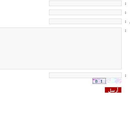
:
:
:
:
: