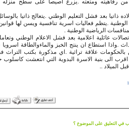
من رفاهيته ومتعته .يزرع اصيصا على سطح منزله ب
اده ذاتيا بعد فشل التعليم الوطتي .يتعالج ذاتيا بالوسائ
وطنية .يتظم فعاليات اسرية تنافسية ويسن لها قواني
لمنافسات الرياضية الوطنية .
صالات عائلية اعلامية بعد فشل الاعلام الوطني وتعام
حداث .واذا استطاع ان ينتج الخبز والماءوالطاقة اسرويا
 بالحكومات علاقة تراثية .اي مذكورة بكتب التراث 
اقرب الى بنية الاسرة البدوية التي انتعشت كاسلوب ح
بل الميلاد ..