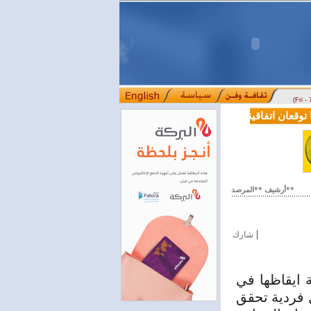
(Fri -
قعان اتفاقية تعاون في مجالي التعليم العالي والبحث العلمي
بمرسوم رئ
::::
أرشيف **المرصد**
|
شارك
ة ايقاظها في
ل فردية تحقق