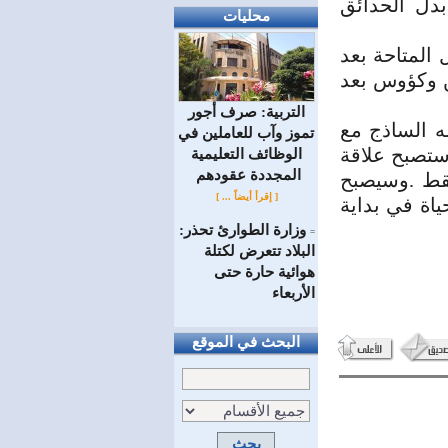
دل الحدائق
محليات
ل المتاحة بعد
ن وكؤوس بعد
التربية: صرف أجور
له الساذج مع
تموز وآب للعاملين في
 ستصبح علاقة
الوظائف ‏التعليمية
المجددة عقودهم ‏
فقط .وسيصبح
[ إقرأ أيضاً ... ]
ياة في بداية
وزارة الطوارئ تحذر:
=
البلاد تتعرض لكتلة
هوائية حارة حتى
الأربعاء
البحث في الموقع