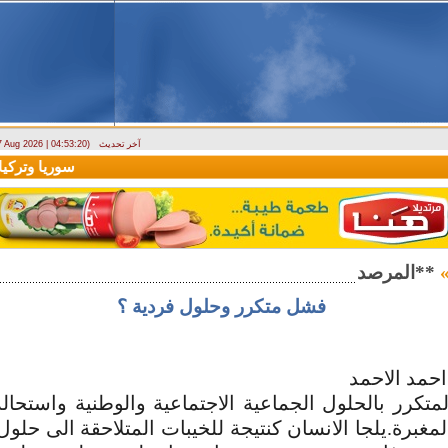
آخر تحديث
 7 Aug 2026 | 04:53:20)
ارتباك في الأسواق.. والمركزي يصدر تعميما جديدا بخصوص استبدال العملة
سوريا وتركيا تو
فشل متكرر وحلول فردية ؟
احمد الاحمد
متكرر بالحلول الجماعية الاجتماعية والوطنية واستحال
لمغبرة.يلجا الانسان كنتيجة للخيبات المتلاحقة الى حلو