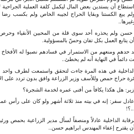
د استطاع أن يستدين بعض المال ليكمل كلفة العملية الجراحية ل
م يبع الكستنا وبقايا الحراج لجيبه الخاص ولم بكسب رضا
غيرها..
حسن ولم يحذره أحد سوى قلة من المحبين الأنقياء وحر
 يتابع العمل بكل تفان وحسّ بالمسؤولية.
 حدهم ومنعهم من الاستمرار في فسادهم نصبوا له الأفخاخ 
بت دائماً في النهاية أنه لم يخطئ..
الداخلية في هذه المرة جاءت لتحقق واستمعت لطرف واحد وق
ئرة حراج حمص وللأسف وزير الزراعة وافق بدون تردد على الاق
وزير: هل هكذا يكافأ من أفنى عمره لخدمة الشجرة؟
عادل سفر: إنه في بيته منذ ثلاثة أشهر ولو كان على رأس عم
.؟!
رقابة الداخلية عادلاً ومنصفاً لسأل مدير الزراعية بحمص ورئ
ن يقترح إعفاء المهندس ابراهيم حسن..