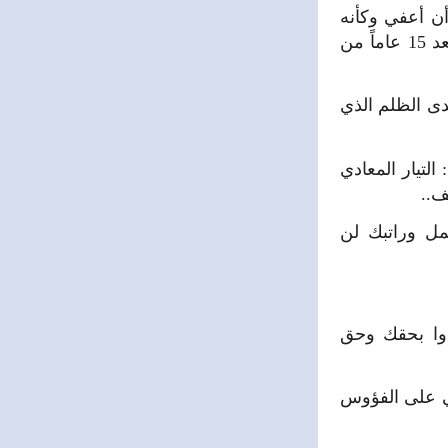
أن أعفي وكأنه
ارتكب شيئاً وفي الحقيقة كل ذنبه أنه مرض بسبب العمل، ولمعلوماتكم.. بعد 15 عاماً من
دى الظلم الذي
تيار المعادي
ف..
مل وراتبك لن
أوا بحقك وحق
ي على الفؤوس