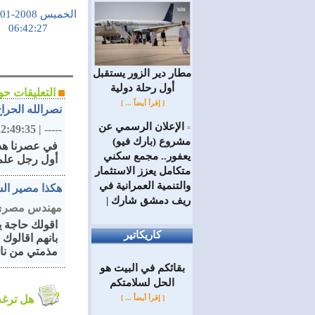
الخميس 2008-01-10
06:42:27
مطار دير الزور يستقبل
أول رحلة دولية
التعليقات حول الموضوع
[ إقرأ أيضاً ... ]
نصرالله الحرا
الإعلان الرسمي عن
:49:35 , 2008/01/11
|
-----
=
مشروع (بارك فيو)
في عصرنا هذا
يعفور.. مجمع سكني
أول رجل علم 
متكامل يعزز الاستثمار
والتنمية العمرانية في
هكذا مصير ال
ريف دمشق شارك |
مهندس مصر
اقولك حاجة ي
كاريكاتير
بانهم اقالوك
مذمتي من ناق
بقائكم في البيت هو
الحل لسلامتكم
هل ترغب في التعليق على الموضوع ؟
[ إقرأ أيضاً ... ]