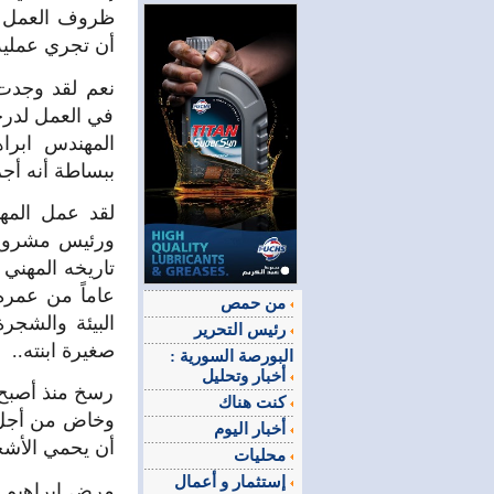
ظروف العمل في
أن تجري عملية
نعم لقد وجدت و
في العمل لدرج
المهندس ابر
ببساطة أنه أجر
لقد عمل المه
ورئيس مشروع 
تاريخه المهني 
عاماً من عمره
من حمص
البيئة والشجر
رئيس التحرير
صغيرة ابنته..
البورصة السورية :
أخبار وتحليل
رسخ منذ أصبح ر
كنت هناك
وخاض من أجل ذ
أخبار اليوم
أن يحمي الأشج
محليات
إستثمار و أعمال
مرض ابراهيم ح