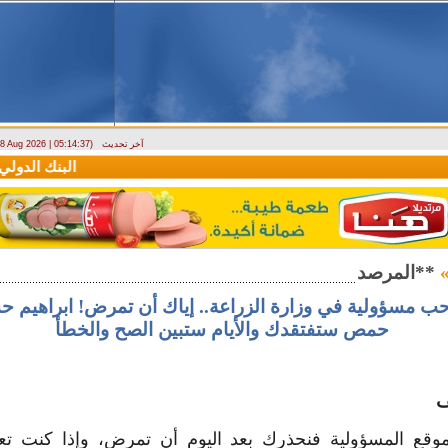
آخر تحديث
- 8 Aug 2026 | 05:14:37)
دراسة حول التضخم في سوريا بين 2010 و2025
البنك الدولي يمنح سورية منحة ما
ب مسؤولية في وزارة الزراعة.. إياك أن تمرض! ابراهيم ح
حمص ستفتقدك والأيام ستبين الصح والخطأ
ف
وقع المسؤولية فنحذرك بعد اليوم أن تمرض، وإذا كنت ت