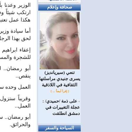
الوزير وعدنا ب
صحافة وإعلام
هكذا عمل تعتب
أما سيادة وزير
لحق بهذا الرجل
إعفاء ابراهيم
للشجرة والمستف
أبو رمضان.. ل
(سيريانديز) تنعي
ينقص..
يسرى جنيدي مراسلتها
الثقافية في اللاذقية
العمل وحده سي
[ إقرأ أيضاً ... ]
وقريباً ستزو
على ذمة /حميدي/ :
=
العمل..
عجلة التغييرات في
دمشق انطلقت
أبو رمضان.. س
والحرائق.
السياحة والسفر