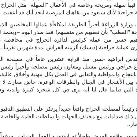
ها سهلة ومريحة وخاصة في الأعمال "السهلة" مثل الحراج وا
 جراحية لأنك ستعود من نقاهتك المرضية لتجد أنك قد أعفيت 
زارة الزراعة أخيراً الطريقة لمكافأة عمالها المخلصين الذين 
ة "العطب" بأن تعفيهم من منصبهم! فقد صدر اليوم –وبحمد الل
اهيم حسن من عمله كرئيس لدائرة الحراج في محافظة
ى عملية جراحية (ديسك) ألزمته الفراش لمدة شهرين تقريباً..
ندس ابراهيم حسن منذ قرابة عشرين عاماً في مصلحة ال
حراجي ورئيس مشتل ومعاون رئيس مصلحة وأخيراً رئيس 
بالنجاح والمواظبة والتفاني في العمل بكل مهنية وأخلاق عال
 بين الأشجار في الجبال والطرقات الوعرة، خاض معارك لا ت
ة التي طالما قال لنا أنه يرى في كل شجرة كبيرة والدته 
ئيساً لمصلحة الحراج واقعاً جديداً يرتكز على التطبيق الدقيق
لك صدامات مع مختلف الجهات والسلطات العامة والخاصة لأنه
ار..
سن وقاوم المرض طويلاً ثم استسلم للعمل الجراحي مرغماً 