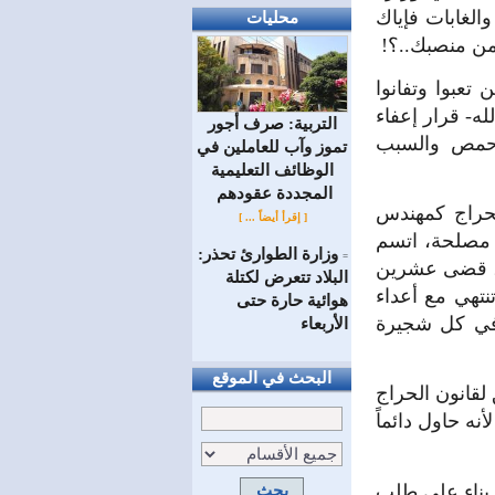
لغابات فإياك
محليات
من منصبك..؟!
تعبوا وتفانوا
ه- قرار إعفاء
التربية: صرف أجور
 حمص والسبب
تموز وآب للعاملين في
الوظائف ‏التعليمية
المجددة عقودهم ‏
حراج كمهندس
[ إقرأ أيضاً ... ]
مصلحة، اتسم
وزارة الطوارئ تحذر:
=
ية، قضى عشرين
البلاد تتعرض لكتلة
نتهي مع أعداء
هوائية حارة حتى
وفي كل شجيرة
الأربعاء
البحث في الموقع
 لقانون الحراج
 حاول دائماً
بناء على طلب