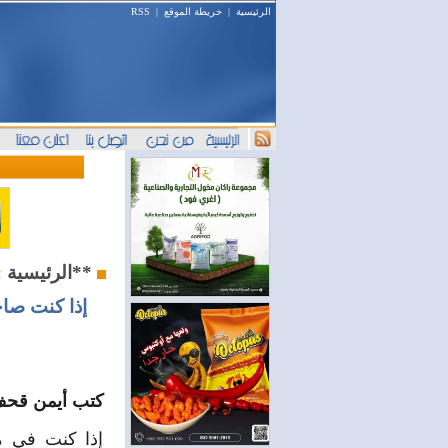
الرئيسية
|
خريطة الموقع
|
RSS
**المرصد**
الرئيسية
»
إذا كنت صاح
كتب أيمن قح
إذا كنت في م