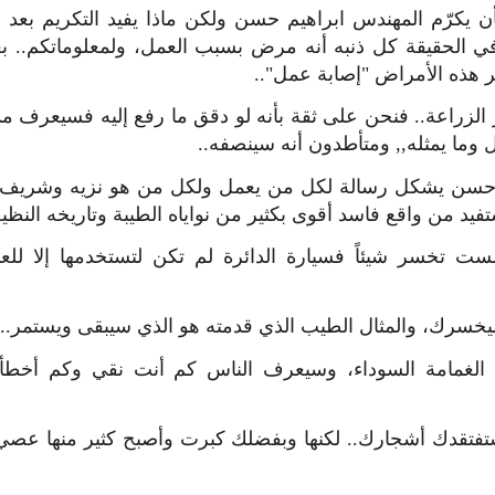
أن يكرّم المهندس ابراهيم حسن ولكن ماذا يفيد التكريم بعد 
ر هذه الأمراض "إصابة عمل"..
 الزراعة.. فنحن على ثقة بأنه لو دقق ما رفع إليه فسيعرف م
 وما يمثله,, ومتأطدون أنه سينصفه..
 حسن يشكل رسالة لكل من يعمل ولكل من هو نزيه وشريف: ال
يد من واقع فاسد أقوى بكثير من نواياه الطيبة وتاريخه النظي
ست تخسر شيئاً فسيارة الدائرة لم تكن لتستخدمها إلا للع
خسرك، والمثال الطيب الذي قدمته هو الذي سيبقى ويستمر..
ل الغمامة السوداء، وسيعرف الناس كم أنت نقي وكم أخط
تفتقدك أشجارك.. لكنها وبفضلك كبرت وأصبح كثير منها عص