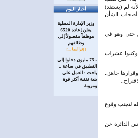
أنه لم (يستفد)
أخبار اليوم
 أصحاب الشأن
وزير الإدارة المحلية
يعلن إعادة 6520
ص حتى وهو في
موظفاً مفصولاً إلى
‏وظائفهم
[ إقرأ أيضاً ... ]
وكتبوا عشرات
75 مليون دخلوا إلى
=
التطبيق في ساعة ..
رارها جاهز..
باحث : العمل على
بنية تقنية أكثر قوة
تراح..
ومرونة
له لتجنب وقوع
يس الدائرة عن