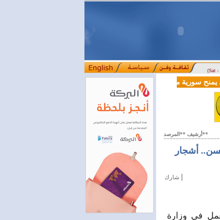
(Sat 
لية بقيمة 100 مليون دولار لدعم إصلاحات القطاع المالي
أرشيف **المرصد**
سن.. أشجار
|
شارك
عمل في وزارة