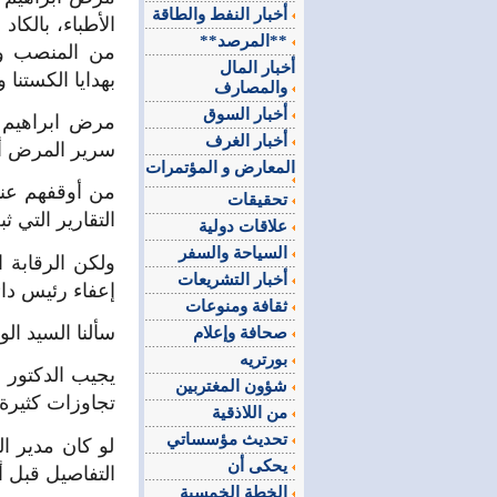
أخبار النفط والطاقة
الأطباء، بالكا
**المرصد**
من المنصب ول
أخبار المال
بهدايا الكستنا و
والمصارف
أخبار السوق
مرض ابراهيم 
أخبار الغرف
سرير المرض أن
المعارض و المؤتمرات
من أوقفهم عند
تحقيقات
التقارير التي ث
علاقات دولية
السياحة والسفر
ولكن الرقابة 
أخبار التشريعات
إعفاء رئيس دا
ثقافة ومنوعات
سألنا السيد ال
صحافة وإعلام
بورتريه
يجيب الدكتور 
شؤون المغتربين
تجاوزات كثيرة.
من اللاذقية
تحديث مؤسساتي
لو كان مدير ال
يحكى أن
التفاصيل قبل أ
الخطة الخمسية