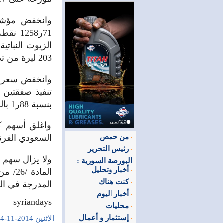
203 ليرة من تداول 500ر2 سهم في 5 صفقات بقيمة إجمالية 507500 ليرة.
بنسبة 88ر1 بالمئة ليغلق على سعر 50ر104 بعد تداول 2000 سهم بقيمة 209000 ليرة.
واغلق أسهم ك
من حمص
السعودي الفرن
رئيس التحرير
ولا يزال سهم ا
البورصة السورية :
أخبار وتحليل
الماد
كنت هناك
المدرجة في ا
أخبار اليوم
syriandays
محليات
إستثمار و أعمال
الإثنين 2014-11-24