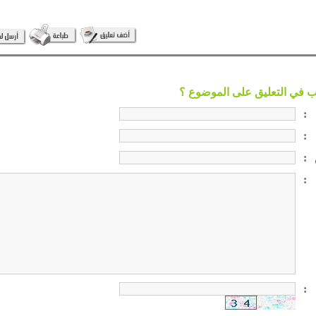
:
:
:
:
: