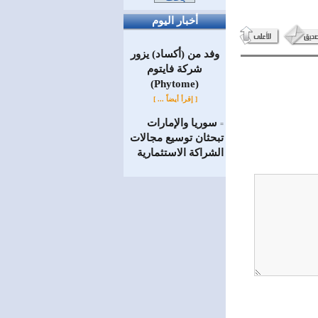
أخبار اليوم
وفد من (أكساد) يزور
شركة فايتوم
(Phytome)
[ إقرأ أيضاً ... ]
سوريا والإمارات
=
تبحثان توسيع مجالات
الشراكة الاستثمارية