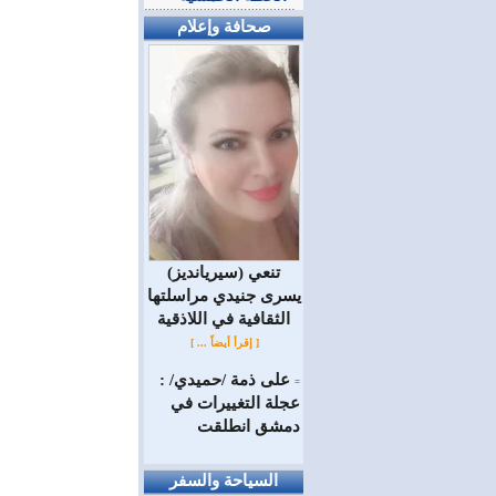
صحافة وإعلام
(سيريانديز) تنعي
يسرى جنيدي مراسلتها
الثقافية في اللاذقية
[ إقرأ أيضاً ... ]
على ذمة /حميدي/ :
=
عجلة التغييرات في
دمشق انطلقت
السياحة والسفر