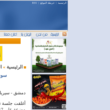
الرئيسية
|
خريطة الموقع
|
RSS
البورصة السورية : أخبار وتحليل
الرئيسية
»
سوق دمشق
دمشق - سيريان
موزعة على 17صفقة بقيمة تداولات إجمالية بلغت مليونا و 688 ألف ليرة سورية.