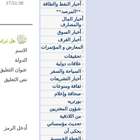
17:51:30
أخبار النفط والطاقة
**المرصد**
أخبار المال
والمصارف
أخبار السوق
أخبار الغرف
هل ترغب في التعليق على الموضوع ؟
المعارض و المؤتمرات
الاسم
تحقيقات
الدولة
علاقات دولية
عنوان التعليق
السياحة والسفر
أخبار التشريعات
نص التعليق
ثقافة ومنوعات
صحافة وإعلام
بورتريه
شؤون المغتربين
من اللاذقية
تحديث مؤسساتي
أدخل الرمز
يحكى أن
الخطة الخمسية