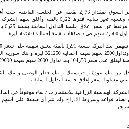
وانخفض مؤشر السوق بمقدار 76ر2 نقطة عن الجلسة الماضي
71ر1258 نقطة وبنسبة تغير سالبة قدرها 22ر0 بالمئة وأغل
الزيوت النبا
تنفيذ صفقتين وتداول2500 سهم بقيمة اجمالية 321250
ل من بنك عودة و فرنسبنك و بنك قطر الوطني و بنك الشا
سي مساويا لسعر إغلاق جلسة التداول السابقة.
لشركة الهندسية الزراعية للاستثمارات / نماء موقوفاً عن التدا
ة /26/ من نظام قواعد وشروط الادراج ولم تتم أي صفقة على أسه
لسوق.