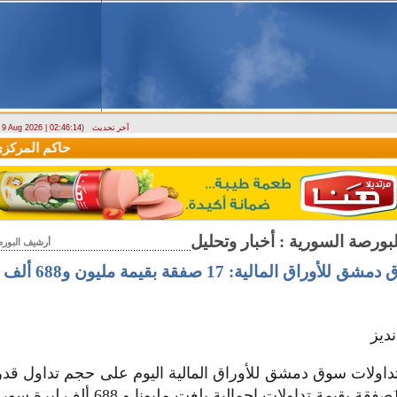
آخر تحديث
- 9 Aug 2026 | 02:46:14)
وزارة الطوارئ تحذر: البلاد تتعرض لكتلة هوائية حارة حتى الأربعاء
حاكم المركزي: 
أرشيف البورص
 للأوراق المالية: 17 صفقة بقيمة مليون و688 ألف ليرة
ديز