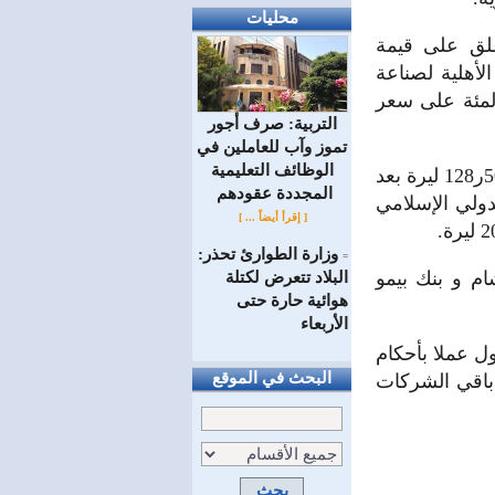
محليات
ة حيث أغلق على قيمة
ق سهم الشركة الأهلية لصناعة
تية مرتفعا عن سعر إغلاق جلسة التداول السابقة بنسبة 25ر0 بالمئة على سعر
التربية: صرف أجور
تموز وآب للعاملين في
الوظائف ‏التعليمية
وانخفض سعر سهمي بنك البركة بنسبة 91ر1 بالمئة ليغلق سهمه على سعر 50ر128 ليرة بعد
المجددة عقودهم ‏
 ليرة و بنك سورية الدولي الإسلامي
[ إقرأ أيضاً ... ]
وزارة الطوارئ تحذر:
=
م و بنك بيمو
البلاد تتعرض لكتلة
هوائية حارة حتى
الأربعاء
ول عملا بأحكام
البحث في الموقع
م باقي الشركات