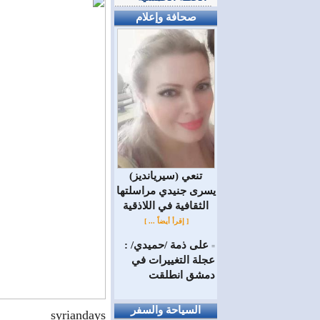
صحافة وإعلام
(سيريانديز) تنعي
يسرى جنيدي مراسلتها
الثقافية في اللاذقية
[ إقرأ أيضاً ... ]
على ذمة /حميدي/ :
=
عجلة التغييرات في
دمشق انطلقت
السياحة والسفر
syriandays