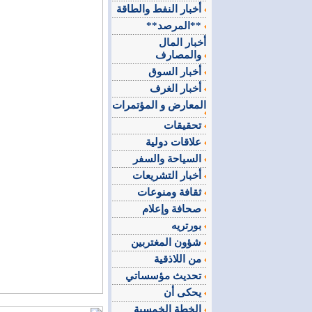
أخبار النفط والطاقة
**المرصد**
أخبار المال
والمصارف
أخبار السوق
أخبار الغرف
المعارض و المؤتمرات
تحقيقات
علاقات دولية
السياحة والسفر
أخبار التشريعات
ثقافة ومنوعات
صحافة وإعلام
بورتريه
شؤون المغتربين
من اللاذقية
تحديث مؤسساتي
يحكى أن
الخطة الخمسية