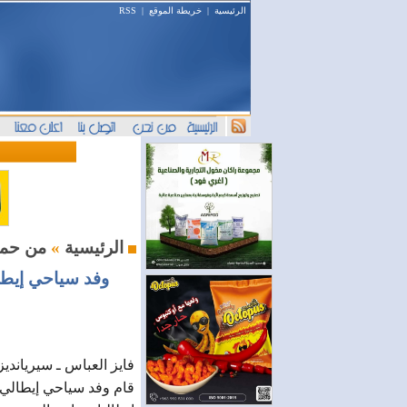
الرئيسية
|
خريطة الموقع
|
RSS
من حمص
الرئيسية
»
وفد سياحي إيطال
فايز العباس ـ سيريانديز