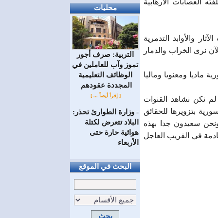
ته العصابات الارهابية
محليات
ار والأوابد التدمرية
آن نرى الخراب والدمار
التربية: صرف أجور
تموز وآب للعاملين في
 ماديا ومعنويا وماليا
الوظائف ‏التعليمية
المجددة عقودهم ‏
[ إقرأ أيضاً ... ]
م نكن نشاهد القنوات
سورية بتزويرها للحقائق
وزارة الطوارئ تحذر:
=
البلاد تتعرض لكتلة
ونحن سعيدون جدا بهذه
هوائية حارة حتى
قادمة في القريب العاجل
الأربعاء
البحث في الموقع