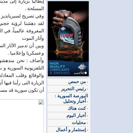
إيطاليا بزيارة إلى مد
المسلحة .
وفي تصريح لسيريانديز ق
لقد دهشنا لرؤية حجم ا
المعروفة عالمياً، في ا
وآثار الموت
وبين أن تدمير الآثار ا
وعسكريا وإعلاميا .
وأضاف : نحن مندهشون
التلفزيونية السورية و 
والوقائع وقلب المعاد
من حمص
الزيارة التى رأينا فيه
رئيس التحرير
أن تكون سورية قد مسحت
البورصة السورية :
أخبار وتحليل
كنت هناك
أخبار اليوم
محليات
إستثمار و أعمال