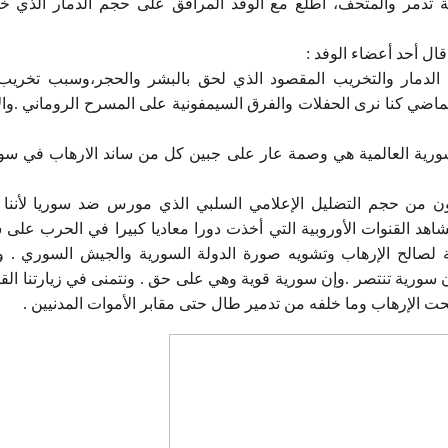
ينة تدمر والمتحف، اطلع مع الوفد المرافق على حجم الدمار الذي خلف
ال أحد أعضاء الوفد :
لدمار والتخريب المقصود الذي لحق بالبشر والحجر،وسبب تخريب الآث
لماضي كنا نرى الحفلات والفرق السيمفونية على المسرح الروماني .وال
لسورية العالمية هي وصمة عار على جبين كل من ساند الارهاب في سورية
 من حجم التضليل الإعلامي السلبي الذي مورس ضد سوريا لأننا ل
نشاهد القنوات الأوروبية التي أخذت دورا معاديا كبيرا في الحرب على 
لة لصالح الإرهاب وتشويه صورة الدولة السورية والجيش السوري . 
ا أن سورية تنتصر .وإن سورية قوية وهي على حق . ونتمنى في زيارتنا ال
 الإرهاب وما خلفه من تدمير طال حتى مقابر الأموات المدنيين .