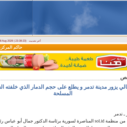
آخر تحديث
- 8 Aug 2026 | 23:38:23)
وزارة الطوارئ تحذر: البلاد تتعرض لكتلة هوائية حارة حتى الأربعاء
حاكم المركزي: 
ي يزور مدينة تدمر و يطلع على حجم الدمار الذي خلفته الع
المسلحة
 ـ تدمر
قام وفد سياحي إيطالي من منظمة sol.id المناصرة لسورية برئاسة الدكتور جمال 