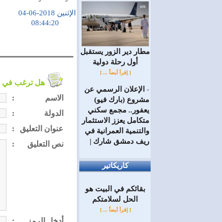
الإثنين 2018-06-04
08:44:20
مطار دير الزور يستقبل
أول رحلة دولية
[ إقرأ أيضاً ... ]
هل ترغب في التعليق على الموضوع ؟
الإعلان الرسمي عن
=
الاسم
:
مشروع (بارك فيو)
يعفور.. مجمع سكني
الدولة
:
متكامل يعزز الاستثمار
عنوان التعليق
:
والتنمية العمرانية في
ريف دمشق شارك |
نص التعليق
:
كاريكاتير
بقائكم في البيت هو
الحل لسلامتكم
[ إقرأ أيضاً ... ]
أدخل الرمز
: