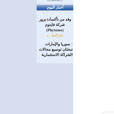
أخبار اليوم
وفد من (أكساد) يزور
شركة فايتوم
(Phytome)
[ إقرأ أيضاً ... ]
سوريا والإمارات
=
تبحثان توسيع مجالات
الشراكة الاستثمارية