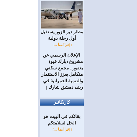
مطار دير الزور يستقبل
أول رحلة دولية
[ إقرأ أيضاً ... ]
الإعلان الرسمي عن
=
مشروع (بارك فيو)
يعفور.. مجمع سكني
متكامل يعزز الاستثمار
والتنمية العمرانية في
ريف دمشق شارك |
كاريكاتير
بقائكم في البيت هو
الحل لسلامتكم
[ إقرأ أيضاً ... ]