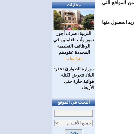
 هذا البرنامج على شاشة جهاز الكمبيوتر المعلومات التي توفرها خدمة RSS من المواقع التي
محليات
ات التي تريد الحصول منها
التربية: صرف أجور
تموز وآب للعاملين في
الوظائف ‏التعليمية
المجددة عقودهم ‏
[ إقرأ أيضاً ... ]
وزارة الطوارئ تحذر:
=
البلاد تتعرض لكتلة
هوائية حارة حتى
الأربعاء
البحث في الموقع