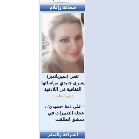
صحافة وإعلام
(سيريانديز) تنعي
يسرى جنيدي مراسلتها
الثقافية في اللاذقية
[ إقرأ أيضاً ... ]
على ذمة /حميدي/ :
=
عجلة التغييرات في
دمشق انطلقت
السياحة والسفر