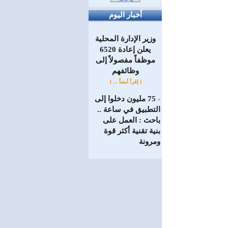
أخبار اليوم
وزير الإدارة المحلية
يعلن إعادة 6520
موظفاً مفصولاً إلى
‏وظائفهم
[ إقرأ أيضاً ... ]
75 مليون دخلوا إلى
=
التطبيق في ساعة ..
باحث : العمل على
بنية تقنية أكثر قوة
ومرونة